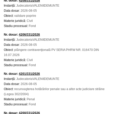
Nr. dosar:
4208/331/2026
Instanță:
JudecatoriaVALENIIDEMUNTE
Data dosar:
2026-08-05
Obiect:
validare poprire
Materie juridică:
Civil
Stadiu procesual:
Fond
Nr. dosar:
4206/331/2026
Instanță:
JudecatoriaVALENIIDEMUNTE
Data dosar:
2026-08-05
Obiect:
plângere contravenţională PV SERIA PHRW NR. 016470 DIN
16.07.2026
Materie juridică:
Civil
Stadiu procesual:
Fond
Nr. dosar:
4201/331/2026
Instanță:
JudecatoriaVALENIIDEMUNTE
Data dosar:
2026-08-05
Obiect:
recunoaşterea hotărârilor penale sau a altor acte judiciare străine
(Legea 302/2004)
Materie juridică:
Penal
Stadiu procesual:
Fond
Nr. dosar:
4200/331/2026