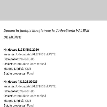
Dosare în justiție înregistrate la Judecătoria VĂLENII
DE MUNTE
Nr. dosar:
11233/281/2026
Instanță:
JudecatoriaVALENIIDEMUNTE
Data dosar:
2026-08-05
Obiect:
cerere de valoare redusă
Materie juridică:
Civil
Stadiu procesual:
Fond
Nr. dosar:
4316/281/2026
Instanță:
JudecatoriaVALENIIDEMUNTE
Data dosar:
2026-08-05
Obiect:
cerere de valoare redusă
Materie juridică:
Civil
Stadiu procesual:
Fond