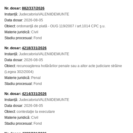
Nr. dosar:
882/337/2026
Instanță:
JudecatoriaVALENIIDEMUNTE
Data dosar:
2026-08-05
Obiect:
ordonanţă de plată - OUG 119/2007 / art.1014 CPC ş.u.
Materie juridică:
Civil
Stadiu procesual:
Fond
Nr. dosar:
4218/331/2026
Instanță:
JudecatoriaVALENIIDEMUNTE
Data dosar:
2026-08-05
Obiect:
recunoaşterea hotărârilor penale sau a altor acte judiciare străine
(Legea 302/2004)
Materie juridică:
Penal
Stadiu procesual:
Fond
Nr. dosar:
4214/331/2026
Instanță:
JudecatoriaVALENIIDEMUNTE
Data dosar:
2026-08-05
Obiect:
contestaţie la executare
Materie juridică:
Civil
Stadiu procesual:
Fond