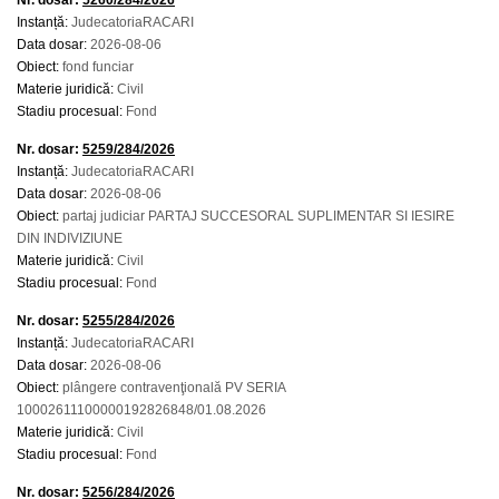
Nr. dosar:
5260/284/2026
Instanță:
JudecatoriaRACARI
Data dosar:
2026-08-06
Obiect:
fond funciar
Materie juridică:
Civil
Stadiu procesual:
Fond
Nr. dosar:
5259/284/2026
Instanță:
JudecatoriaRACARI
Data dosar:
2026-08-06
Obiect:
partaj judiciar PARTAJ SUCCESORAL SUPLIMENTAR SI IESIRE
DIN INDIVIZIUNE
Materie juridică:
Civil
Stadiu procesual:
Fond
Nr. dosar:
5255/284/2026
Instanță:
JudecatoriaRACARI
Data dosar:
2026-08-06
Obiect:
plângere contravenţională PV SERIA
10002611100000192826848/01.08.2026
Materie juridică:
Civil
Stadiu procesual:
Fond
Nr. dosar:
5256/284/2026