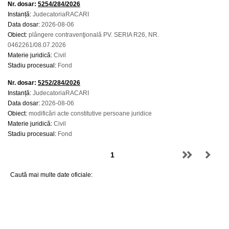
Nr. dosar:
5254/284/2026
Instanță:
JudecatoriaRACARI
Data dosar:
2026-08-06
Obiect:
plângere contravenţională PV. SERIA R26, NR.
0462261/08.07.2026
Materie juridică:
Civil
Stadiu procesual:
Fond
Nr. dosar:
5252/284/2026
Instanță:
JudecatoriaRACARI
Data dosar:
2026-08-06
Obiect:
modificări acte constitutive persoane juridice
Materie juridică:
Civil
Stadiu procesual:
Fond
Caută mai multe date oficiale: