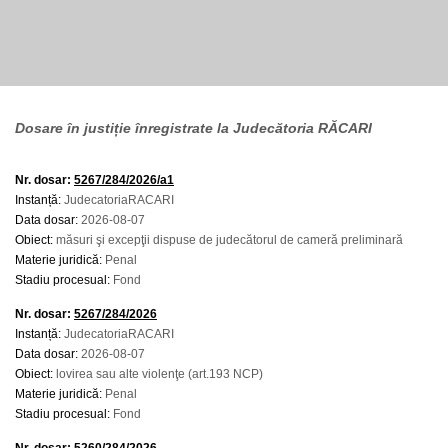
Dosare în justiție înregistrate la Judecătoria RĂCARI
Nr. dosar:
5267/284/2026/a1
Instanță:
JudecatoriaRACARI
Data dosar:
2026-08-07
Obiect:
măsuri şi excepţii dispuse de judecătorul de cameră preliminară
Materie juridică:
Penal
Stadiu procesual:
Fond
Nr. dosar:
5267/284/2026
Instanță:
JudecatoriaRACARI
Data dosar:
2026-08-07
Obiect:
lovirea sau alte violenţe (art.193 NCP)
Materie juridică:
Penal
Stadiu procesual:
Fond