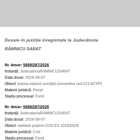
Dosare în justiție înregistrate la Judecătoria
RÂMNICU SARAT
Nr. dosar:
5689/287/2026
Instanță:
JudecatoriaRAMNICUSARAT
Data dosar:
2026-08-07
Obiect:
luarea măsurii arestării preventive (art.223 NCPP)
Materie juridică:
Penal
Stadiu procesual:
Fond
Nr. dosar:
5688/287/2026
Instanță:
JudecatoriaRAMNICUSARAT
Data dosar:
2026-08-07
Obiect:
validare poprire DOS EX 1019/2026
Materie juridică:
Civil
Stadiu procesual:
Fond