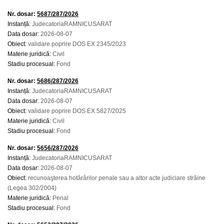
Nr. dosar:
5687/287/2026
Instanță:
JudecatoriaRAMNICUSARAT
Data dosar:
2026-08-07
Obiect:
validare poprire DOS EX 2345/2023
Materie juridică:
Civil
Stadiu procesual:
Fond
Nr. dosar:
5686/287/2026
Instanță:
JudecatoriaRAMNICUSARAT
Data dosar:
2026-08-07
Obiect:
validare poprire DOS EX 5827/2025
Materie juridică:
Civil
Stadiu procesual:
Fond
Nr. dosar:
5656/287/2026
Instanță:
JudecatoriaRAMNICUSARAT
Data dosar:
2026-08-07
Obiect:
recunoaşterea hotărârilor penale sau a altor acte judiciare străine
(Legea 302/2004)
Materie juridică:
Penal
Stadiu procesual:
Fond