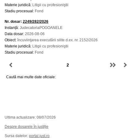
Materie juridică:
Litigii cu profesioniştii
Stadiu procesual:
Fond
Nr. dosar:
2249/282/2026
Instanță:
JudecatoriaPOGOANELE
Data dosar:
2026-08-06
Obiect:
încuviinţarea executării silite d.ex. nr. 2152/2026
Materie juridică:
Litigii cu profesioniştii
Stadiu procesual:
Fond
Caută mai multe date oficiale:
Ultima actualizare: 08/07/2026
Despre dosarele în justiție
Sursa datelor:
portal.just.ro