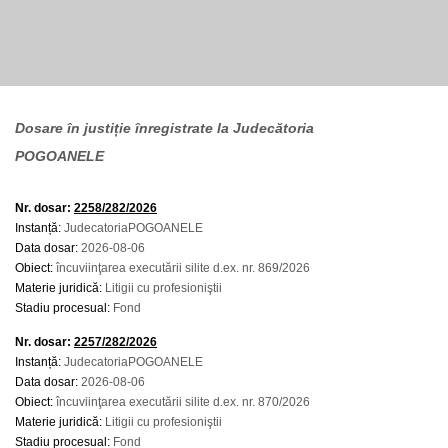
Dosare în justiție înregistrate la Judecătoria
POGOANELE
Nr. dosar:
2258/282/2026
Instanță:
JudecatoriaPOGOANELE
Data dosar:
2026-08-06
Obiect:
încuviinţarea executării silite d.ex. nr. 869/2026
Materie juridică:
Litigii cu profesioniştii
Stadiu procesual:
Fond
Nr. dosar:
2257/282/2026
Instanță:
JudecatoriaPOGOANELE
Data dosar:
2026-08-06
Obiect:
încuviinţarea executării silite d.ex. nr. 870/2026
Materie juridică:
Litigii cu profesioniştii
Stadiu procesual:
Fond