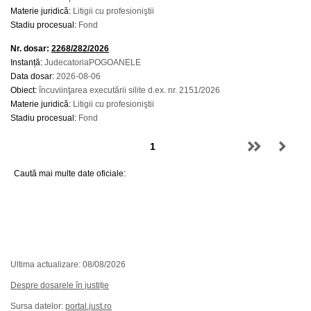
Materie juridică:
Litigii cu profesioniştii
Stadiu procesual:
Fond
Nr. dosar:
2268/282/2026
Instanță:
JudecatoriaPOGOANELE
Data dosar:
2026-08-06
Obiect:
încuviinţarea executării silite d.ex. nr. 2151/2026
Materie juridică:
Litigii cu profesioniştii
Stadiu procesual:
Fond
Caută mai multe date oficiale:
Ultima actualizare: 08/08/2026
Despre dosarele în justiție
Sursa datelor:
portal.just.ro