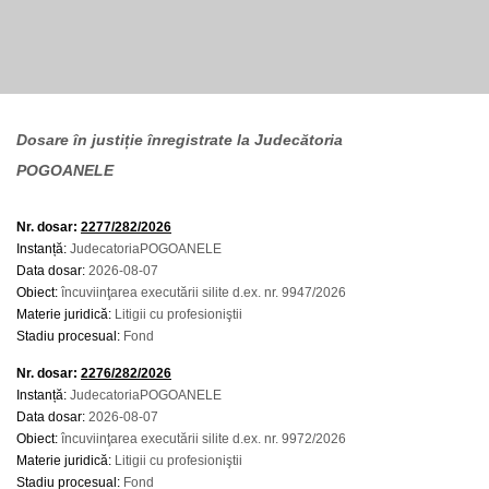
Dosare în justiție înregistrate la Judecătoria
POGOANELE
Nr. dosar:
2277/282/2026
Instanță:
JudecatoriaPOGOANELE
Data dosar:
2026-08-07
Obiect:
încuviinţarea executării silite d.ex. nr. 9947/2026
Materie juridică:
Litigii cu profesioniştii
Stadiu procesual:
Fond
Nr. dosar:
2276/282/2026
Instanță:
JudecatoriaPOGOANELE
Data dosar:
2026-08-07
Obiect:
încuviinţarea executării silite d.ex. nr. 9972/2026
Materie juridică:
Litigii cu profesioniştii
Stadiu procesual:
Fond