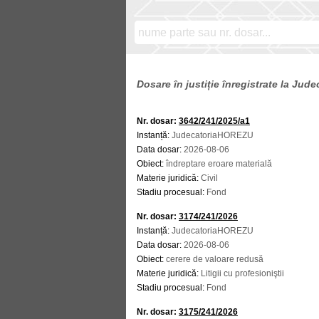
Dosare în justiție înregistrate la Ju
Nr. dosar:
3642/241/2025/a1
Instanță:
JudecatoriaHOREZU
Data dosar:
2026-08-06
Obiect:
îndreptare eroare materială
Materie juridică:
Civil
Stadiu procesual:
Fond
Nr. dosar:
3174/241/2026
Instanță:
JudecatoriaHOREZU
Data dosar:
2026-08-06
Obiect:
cerere de valoare redusă
Materie juridică:
Litigii cu profesioniştii
Stadiu procesual:
Fond
Nr. dosar:
3175/241/2026