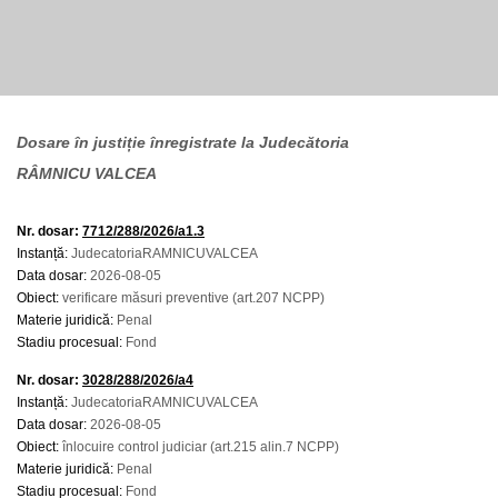
Dosare în justiție înregistrate la Judecătoria
RÂMNICU VALCEA
Nr. dosar:
7712/288/2026/a1.3
Instanță:
JudecatoriaRAMNICUVALCEA
Data dosar:
2026-08-05
Obiect:
verificare măsuri preventive (art.207 NCPP)
Materie juridică:
Penal
Stadiu procesual:
Fond
Nr. dosar:
3028/288/2026/a4
Instanță:
JudecatoriaRAMNICUVALCEA
Data dosar:
2026-08-05
Obiect:
înlocuire control judiciar (art.215 alin.7 NCPP)
Materie juridică:
Penal
Stadiu procesual:
Fond