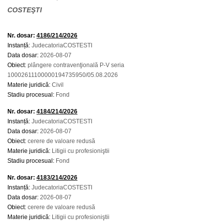
COSTEŞTI
Nr. dosar:
4186/214/2026
Instanță:
JudecatoriaCOSTESTI
Data dosar:
2026-08-07
Obiect:
plângere contravenţională P-V seria
10002611100000194735950/05.08.2026
Materie juridică:
Civil
Stadiu procesual:
Fond
Nr. dosar:
4184/214/2026
Instanță:
JudecatoriaCOSTESTI
Data dosar:
2026-08-07
Obiect:
cerere de valoare redusă
Materie juridică:
Litigii cu profesioniştii
Stadiu procesual:
Fond
Nr. dosar:
4183/214/2026
Instanță:
JudecatoriaCOSTESTI
Data dosar:
2026-08-07
Obiect:
cerere de valoare redusă
Materie juridică:
Litigii cu profesioniştii