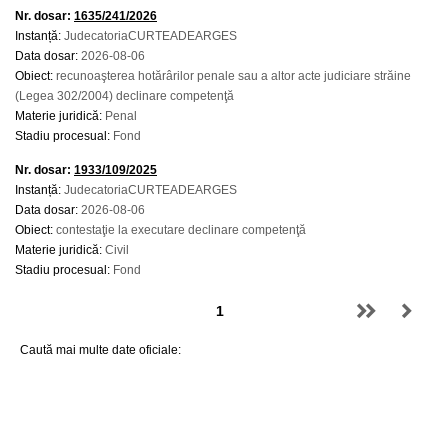
Nr. dosar:
1635/241/2026
Instanță:
JudecatoriaCURTEADEARGES
Data dosar:
2026-08-06
Obiect:
recunoaşterea hotărârilor penale sau a altor acte judiciare străine
(Legea 302/2004) declinare competenţă
Materie juridică:
Penal
Stadiu procesual:
Fond
Nr. dosar:
1933/109/2025
Instanță:
JudecatoriaCURTEADEARGES
Data dosar:
2026-08-06
Obiect:
contestaţie la executare declinare competenţă
Materie juridică:
Civil
Stadiu procesual:
Fond
Caută mai multe date oficiale: