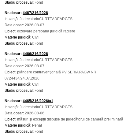
Stadiu procesual:
Fond
Nr. dosar:
4467/216/2026
Instanță:
JudecatoriaCURTEADEARGES
Data dosar:
2026-08-07
Obiect:
dizolvare persoana juridică radiere
Materie juridică:
Civil
Stadiu procesual:
Fond
Nr. dosar:
4466/216/2026
Instanță:
JudecatoriaCURTEADEARGES
Data dosar:
2026-08-07
Obiect:
plângere contravenţională PV SERIA PAGW NR.
0724434/24.07.2026
Materie juridică:
Civil
Stadiu procesual:
Fond
Nr. dosar:
4465/216/2026/a1
Instanță:
JudecatoriaCURTEADEARGES
Data dosar:
2026-08-06
Obiect:
măsuri şi excepţii dispuse de judecătorul de cameră preliminară
Materie juridică:
Penal
Stadiu procesual:
Fond