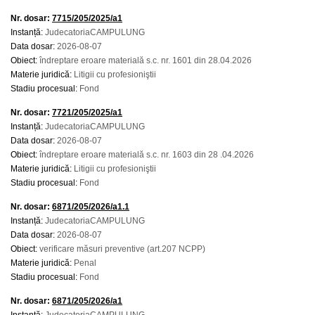
Nr. dosar:
7715/205/2025/a1
Instanță:
JudecatoriaCAMPULUNG
Data dosar:
2026-08-07
Obiect:
îndreptare eroare materială s.c. nr. 1601 din 28.04.2026
Materie juridică:
Litigii cu profesioniştii
Stadiu procesual:
Fond
Nr. dosar:
7721/205/2025/a1
Instanță:
JudecatoriaCAMPULUNG
Data dosar:
2026-08-07
Obiect:
îndreptare eroare materială s.c. nr. 1603 din 28 .04.2026
Materie juridică:
Litigii cu profesioniştii
Stadiu procesual:
Fond
Nr. dosar:
6871/205/2026/a1.1
Instanță:
JudecatoriaCAMPULUNG
Data dosar:
2026-08-07
Obiect:
verificare măsuri preventive (art.207 NCPP)
Materie juridică:
Penal
Stadiu procesual:
Fond
Nr. dosar:
6871/205/2026/a1