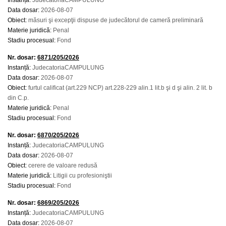
Instanță:
JudecatoriaCAMPULUNG
Data dosar:
2026-08-07
Obiect:
măsuri şi excepţii dispuse de judecătorul de cameră preliminară
Materie juridică:
Penal
Stadiu procesual:
Fond
Nr. dosar:
6871/205/2026
Instanță:
JudecatoriaCAMPULUNG
Data dosar:
2026-08-07
Obiect:
furtul calificat (art.229 NCP) art.228-229 alin.1 lit.b şi d şi alin. 2 lit. b
din C.p.
Materie juridică:
Penal
Stadiu procesual:
Fond
Nr. dosar:
6870/205/2026
Instanță:
JudecatoriaCAMPULUNG
Data dosar:
2026-08-07
Obiect:
cerere de valoare redusă
Materie juridică:
Litigii cu profesioniştii
Stadiu procesual:
Fond
Nr. dosar:
6869/205/2026
Instanță:
JudecatoriaCAMPULUNG
Data dosar:
2026-08-07