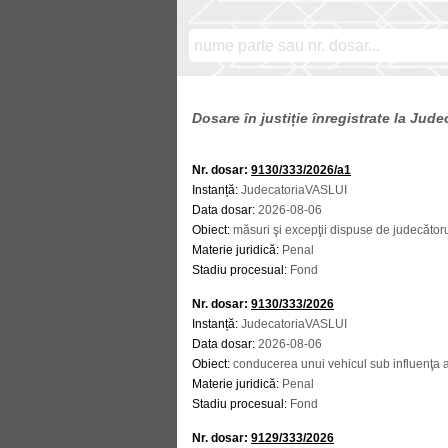
Dosare în justiție înregistrate la Jud
Nr. dosar:
9130/333/2026/a1
Instanță:
JudecatoriaVASLUI
Data dosar:
2026-08-06
Obiect:
măsuri şi excepţii dispuse de judecător
Materie juridică:
Penal
Stadiu procesual:
Fond
Nr. dosar:
9130/333/2026
Instanță:
JudecatoriaVASLUI
Data dosar:
2026-08-06
Obiect:
conducerea unui vehicul sub influenţa a
Materie juridică:
Penal
Stadiu procesual:
Fond
Nr. dosar:
9129/333/2026