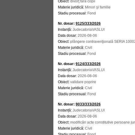
Obiect:
divorţ fără copii
Materie juridică:
Minori şi familie
Stadiu procesual:
Fond
Nr. dosar:
9125/333/2026
Instanță:
JudecatoriaVASLUI
Data dosar:
2026-08-06
Obiect:
plângere contravenţională SERIA 10
Materie juridică:
Civil
Stadiu procesual:
Fond
Nr. dosar:
9124/333/2026
Instanță:
JudecatoriaVASLUI
Data dosar:
2026-08-06
Obiect:
validare poprire
Materie juridică:
Civil
Stadiu procesual:
Fond
Nr. dosar:
9033/333/2026
Instanță:
JudecatoriaVASLUI
Data dosar:
2026-08-06
Obiect:
modificări acte constitutive persoane jur
Materie juridică:
Civil
Stadiu procesual:
Fond