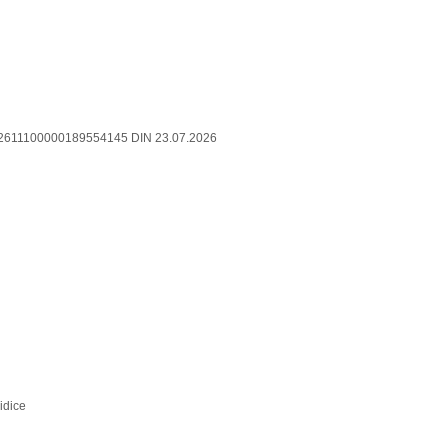
002611100000189554145 DIN 23.07.2026
idice