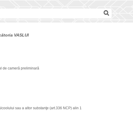
ecătoria VASLUI
ul de cameră preliminară
lcoolului sau a altor substanţe (art.336 NCP) alin 1