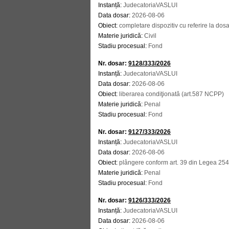
Instanță:
JudecatoriaVASLUI
Data dosar:
2026-08-06
Obiect:
completare dispozitiv cu referire la dos
Materie juridică:
Civil
Stadiu procesual:
Fond
Nr. dosar:
9128/333/2026
Instanță:
JudecatoriaVASLUI
Data dosar:
2026-08-06
Obiect:
liberarea condiţionată (art.587 NCPP)
Materie juridică:
Penal
Stadiu procesual:
Fond
Nr. dosar:
9127/333/2026
Instanță:
JudecatoriaVASLUI
Data dosar:
2026-08-06
Obiect:
plângere conform art. 39 din Legea 25
Materie juridică:
Penal
Stadiu procesual:
Fond
Nr. dosar:
9126/333/2026
Instanță:
JudecatoriaVASLUI
Data dosar:
2026-08-06