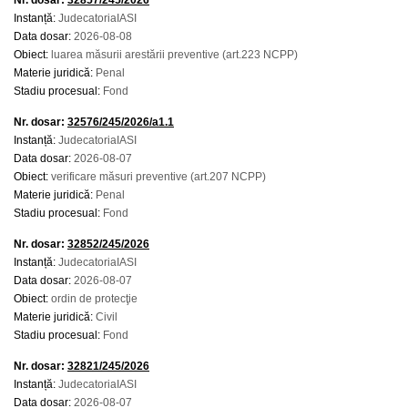
Nr. dosar:
32857/245/2026
Instanță:
JudecatoriaIASI
Data dosar:
2026-08-08
Obiect:
luarea măsurii arestării preventive (art.223 NCPP)
Materie juridică:
Penal
Stadiu procesual:
Fond
Nr. dosar:
32576/245/2026/a1.1
Instanță:
JudecatoriaIASI
Data dosar:
2026-08-07
Obiect:
verificare măsuri preventive (art.207 NCPP)
Materie juridică:
Penal
Stadiu procesual:
Fond
Nr. dosar:
32852/245/2026
Instanță:
JudecatoriaIASI
Data dosar:
2026-08-07
Obiect:
ordin de protecţie
Materie juridică:
Civil
Stadiu procesual:
Fond
Nr. dosar:
32821/245/2026
Instanță:
JudecatoriaIASI
Data dosar:
2026-08-07