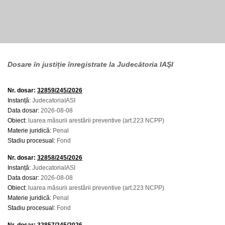
Dosare în justiție înregistrate la Judecătoria IAŞI
Nr. dosar:
32859/245/2026
Instanță:
JudecatoriaIASI
Data dosar:
2026-08-08
Obiect:
luarea măsurii arestării preventive (art.223 NCPP)
Materie juridică:
Penal
Stadiu procesual:
Fond
Nr. dosar:
32858/245/2026
Instanță:
JudecatoriaIASI
Data dosar:
2026-08-08
Obiect:
luarea măsurii arestării preventive (art.223 NCPP)
Materie juridică:
Penal
Stadiu procesual:
Fond