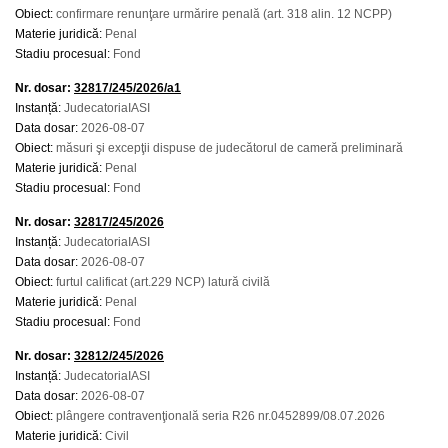
Obiect:
confirmare renunţare urmărire penală (art. 318 alin. 12 NCPP)
Materie juridică:
Penal
Stadiu procesual:
Fond
Nr. dosar:
32817/245/2026/a1
Instanță:
JudecatoriaIASI
Data dosar:
2026-08-07
Obiect:
măsuri şi excepţii dispuse de judecătorul de cameră preliminară
Materie juridică:
Penal
Stadiu procesual:
Fond
Nr. dosar:
32817/245/2026
Instanță:
JudecatoriaIASI
Data dosar:
2026-08-07
Obiect:
furtul calificat (art.229 NCP) latură civilă
Materie juridică:
Penal
Stadiu procesual:
Fond
Nr. dosar:
32812/245/2026
Instanță:
JudecatoriaIASI
Data dosar:
2026-08-07
Obiect:
plângere contravenţională seria R26 nr.0452899/08.07.2026
Materie juridică:
Civil