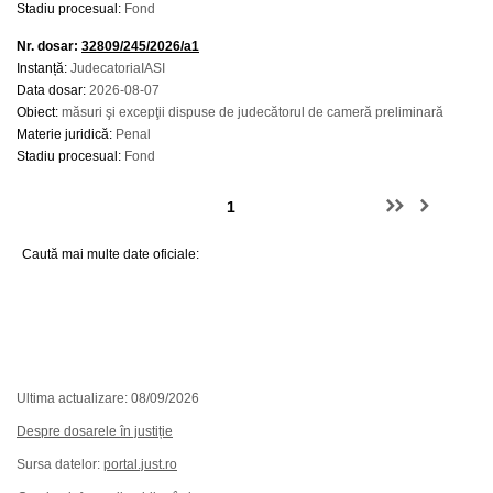
Stadiu procesual:
Fond
Nr. dosar:
32809/245/2026/a1
Instanță:
JudecatoriaIASI
Data dosar:
2026-08-07
Obiect:
măsuri şi excepţii dispuse de judecătorul de cameră preliminară
Materie juridică:
Penal
Stadiu procesual:
Fond
Caută mai multe date oficiale:
Ultima actualizare: 08/09/2026
Despre dosarele în justiție
Sursa datelor:
portal.just.ro