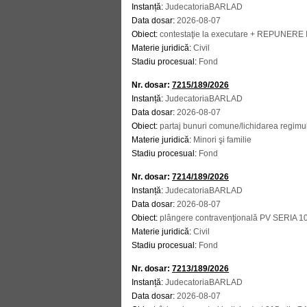
Instanță:
JudecatoriaBARLAD
Data dosar:
2026-08-07
Obiect:
contestaţie la executare + REPUNER
Materie juridică:
Civil
Stadiu procesual:
Fond
Nr. dosar:
7215/189/2026
Instanță:
JudecatoriaBARLAD
Data dosar:
2026-08-07
Obiect:
partaj bunuri comune/lichidarea regimu
Materie juridică:
Minori şi familie
Stadiu procesual:
Fond
Nr. dosar:
7214/189/2026
Instanță:
JudecatoriaBARLAD
Data dosar:
2026-08-07
Obiect:
plângere contravenţională PV SERIA
Materie juridică:
Civil
Stadiu procesual:
Fond
Nr. dosar:
7213/189/2026
Instanță:
JudecatoriaBARLAD
Data dosar:
2026-08-07