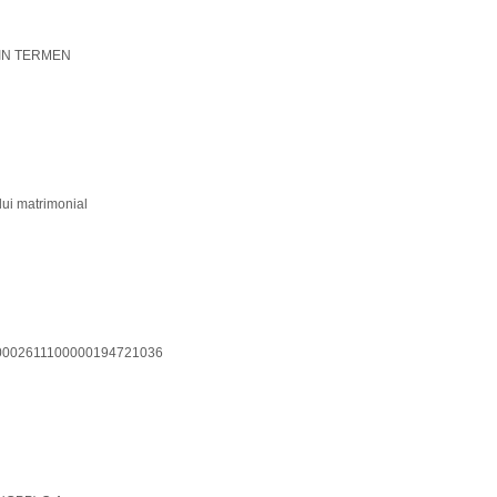
E IN TERMEN
lui matrimonial
 10002611100000194721036