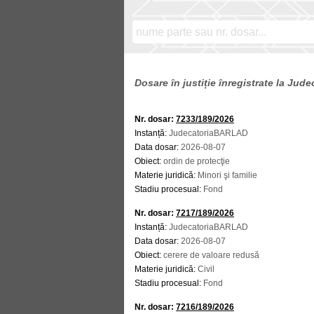
Dosare în justiție înregistrate la Ju
Nr. dosar:
7233/189/2026
Instanță:
JudecatoriaBARLAD
Data dosar:
2026-08-07
Obiect:
ordin de protecţie
Materie juridică:
Minori şi familie
Stadiu procesual:
Fond
Nr. dosar:
7217/189/2026
Instanță:
JudecatoriaBARLAD
Data dosar:
2026-08-07
Obiect:
cerere de valoare redusă
Materie juridică:
Civil
Stadiu procesual:
Fond
Nr. dosar:
7216/189/2026