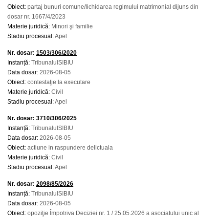
Obiect:
partaj bunuri comune/lichidarea regimului matrimonial dijuns din
dosar nr. 1667/4/2023
Materie juridică:
Minori şi familie
Stadiu procesual:
Apel
Nr. dosar:
1503/306/2020
Instanță:
TribunalulSIBIU
Data dosar:
2026-08-05
Obiect:
contestaţie la executare
Materie juridică:
Civil
Stadiu procesual:
Apel
Nr. dosar:
3710/306/2025
Instanță:
TribunalulSIBIU
Data dosar:
2026-08-05
Obiect:
actiune in raspundere delictuala
Materie juridică:
Civil
Stadiu procesual:
Apel
Nr. dosar:
2098/85/2026
Instanță:
TribunalulSIBIU
Data dosar:
2026-08-05
Obiect:
opoziţie Împotriva Deciziei nr. 1 / 25.05.2026 a asociatului unic al