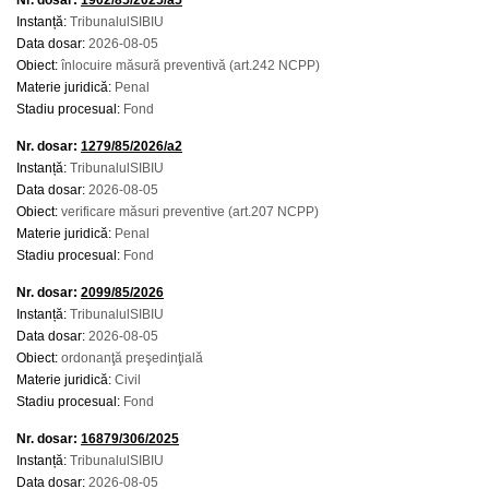
Nr. dosar:
1902/85/2025/a5
Instanță:
TribunalulSIBIU
Data dosar:
2026-08-05
Obiect:
înlocuire măsură preventivă (art.242 NCPP)
Materie juridică:
Penal
Stadiu procesual:
Fond
Nr. dosar:
1279/85/2026/a2
Instanță:
TribunalulSIBIU
Data dosar:
2026-08-05
Obiect:
verificare măsuri preventive (art.207 NCPP)
Materie juridică:
Penal
Stadiu procesual:
Fond
Nr. dosar:
2099/85/2026
Instanță:
TribunalulSIBIU
Data dosar:
2026-08-05
Obiect:
ordonanţă preşedinţială
Materie juridică:
Civil
Stadiu procesual:
Fond
Nr. dosar:
16879/306/2025
Instanță:
TribunalulSIBIU
Data dosar:
2026-08-05