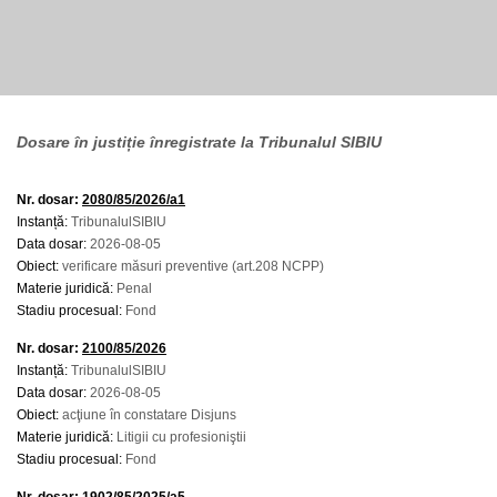
Dosare în justiție înregistrate la Tribunalul SIBIU
Nr. dosar:
2080/85/2026/a1
Instanță:
TribunalulSIBIU
Data dosar:
2026-08-05
Obiect:
verificare măsuri preventive (art.208 NCPP)
Materie juridică:
Penal
Stadiu procesual:
Fond
Nr. dosar:
2100/85/2026
Instanță:
TribunalulSIBIU
Data dosar:
2026-08-05
Obiect:
acţiune în constatare Disjuns
Materie juridică:
Litigii cu profesioniştii
Stadiu procesual:
Fond