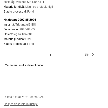
societăţii Vasinca Sib Car S.R.L.
Materie juridică:
Litigii cu profesioniştii
Stadiu procesual:
Fond
Nr. dosar:
2097/85/2026
Instanță:
TribunalulSIBIU
Data dosar:
2026-08-05
Obiect:
legea 10/2001
Materie juridică:
Civil
Stadiu procesual:
Fond
Caută mai multe date oficiale:
Ultima actualizare: 08/06/2026
Despre dosarele în justiție