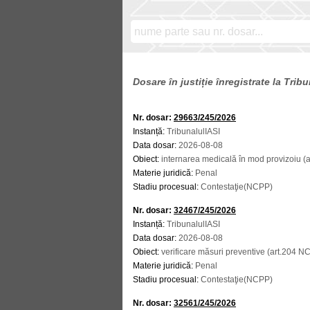
Dosare în justiție înregistrate la Tribu
Nr. dosar:
29663/245/2026
Instanță:
TribunalulIASI
Data dosar:
2026-08-08
Obiect:
internarea medicală în mod provizoiu (
Materie juridică:
Penal
Stadiu procesual:
Contestaţie(NCPP)
Nr. dosar:
32467/245/2026
Instanță:
TribunalulIASI
Data dosar:
2026-08-08
Obiect:
verificare măsuri preventive (art.204 N
Materie juridică:
Penal
Stadiu procesual:
Contestaţie(NCPP)
Nr. dosar:
32561/245/2026