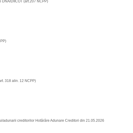
de DNA/DIICOT (art.207 NCPP)
CPP)
rt. 318 alin. 12 NCPP)
lui/adunarii creditorilor Hotărâre Adunare Creditori din 21.05.2026