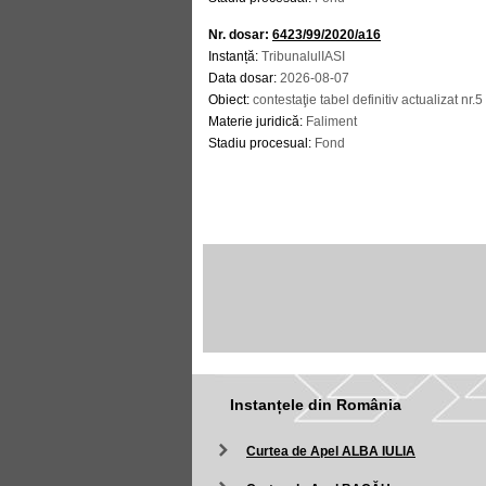
Nr. dosar:
6423/99/2020/a16
Instanță:
TribunalulIASI
Data dosar:
2026-08-07
Obiect:
contestaţie tabel definitiv actualizat nr.5
Materie juridică:
Faliment
Stadiu procesual:
Fond
Instanțele din România
Curtea de Apel ALBA IULIA