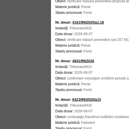
Obiect:
verificare măsura preventivă propusă 
Materie juridică:
Penal
Stadiu procesual:
Fond
Nr. dosar:
4181/99/2025/a1.18
Instanță:
TribunalulIASI
Data dosar:
2026-08-07
Obiect:
verificare măsuri preventive (art.207 N
Materie juridică:
Penal
Stadiu procesual:
Fond
Nr. dosar:
4841/99/2026
Instanță:
TribunalulIASI
Data dosar:
2026-08-07
Obiect:
confirmare renunţare urmărire penală (a
Materie juridică:
Penal
Stadiu procesual:
Fond
Nr. dosar:
6423/99/2020/a15
Instanță:
TribunalulIASI
Data dosar:
2026-08-07
Obiect:
contestaţie împotriva hotărârii comitetu
Materie juridică:
Faliment
Stadiu procesual:
Fond