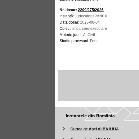
Nr. dosar:
2209/275/2026
Instanță:
JudecatoriaPANCIU
Data dosar:
2026-08-04
Obiect:
întoarcere executare
Materie juridică:
Civil
Stadiu procesual:
Fond
Instanțele din România
Curtea de Apel ALBA IULIA