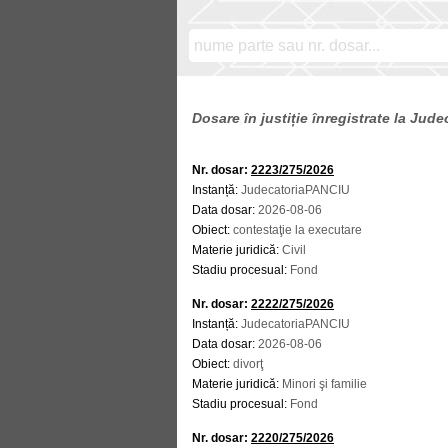
Dosare în justiție înregistrate la Jud
Nr. dosar:
2223/275/2026
Instanță:
JudecatoriaPANCIU
Data dosar:
2026-08-06
Obiect:
contestaţie la executare
Materie juridică:
Civil
Stadiu procesual:
Fond
Nr. dosar:
2222/275/2026
Instanță:
JudecatoriaPANCIU
Data dosar:
2026-08-06
Obiect:
divorţ
Materie juridică:
Minori şi familie
Stadiu procesual:
Fond
Nr. dosar:
2220/275/2026