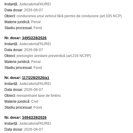
Instanță:
JudecatoriaFAUREI
Data dosar:
2026-08-07
Obiect:
conducerea unui vehicul fără permis de conducere (art.335 NCP)
Materie juridică:
Penal
Stadiu procesual:
Fond
Nr. dosar:
3495/228/2026
Instanță:
JudecatoriaFAUREI
Data dosar:
2026-08-07
Obiect:
prelungire arestare preventivă (art.234 NCPP)
Materie juridică:
Penal
Stadiu procesual:
Fond
Nr. dosar:
117/228/2026/a1
Instanță:
JudecatoriaFAUREI
Data dosar:
2026-08-07
Obiect:
reexaminare taxe de timbru
Materie juridică:
Civil
Stadiu procesual:
Fond
Nr. dosar:
3494/228/2026
Instanță:
JudecatoriaFAUREI
Data dosar:
2026-08-07