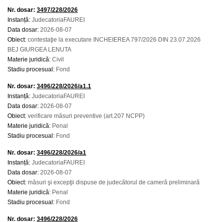
Nr. dosar:
3497/228/2026
Instanță:
JudecatoriaFAUREI
Data dosar:
2026-08-07
Obiect:
contestaţie la executare INCHEIEREA 797/2026 DIN 23.07.2026
BEJ GIURGEA LENUTA
Materie juridică:
Civil
Stadiu procesual:
Fond
Nr. dosar:
3496/228/2026/a1.1
Instanță:
JudecatoriaFAUREI
Data dosar:
2026-08-07
Obiect:
verificare măsuri preventive (art.207 NCPP)
Materie juridică:
Penal
Stadiu procesual:
Fond
Nr. dosar:
3496/228/2026/a1
Instanță:
JudecatoriaFAUREI
Data dosar:
2026-08-07
Obiect:
măsuri şi excepţii dispuse de judecătorul de cameră preliminară
Materie juridică:
Penal
Stadiu procesual:
Fond
Nr. dosar:
3496/228/2026