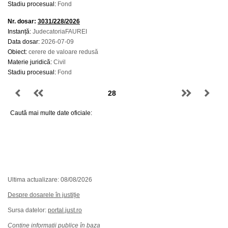
Stadiu procesual:
Fond
Nr. dosar:
3031/228/2026
Instanță:
JudecatoriaFAUREI
Data dosar:
2026-07-09
Obiect:
cerere de valoare redusă
Materie juridică:
Civil
Stadiu procesual:
Fond
Caută mai multe date oficiale:
Ultima actualizare: 08/08/2026
Despre dosarele în justiție
Sursa datelor:
portal.just.ro
Conține informații publice în baza