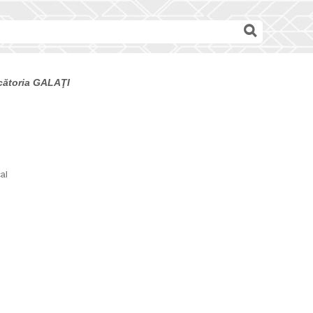
ecătoria GALAŢI
cal