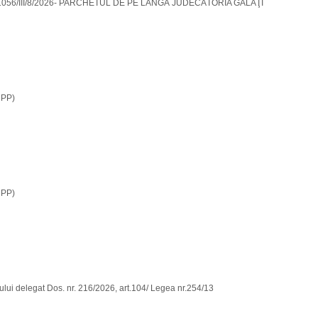
. 1056/III/8/2026- PARCHETUL DE PE LÂNGĂ JUDECĂTORIA GALAŢI
CPP)
CPP)
rului delegat Dos. nr. 216/2026, art.104/ Legea nr.254/13