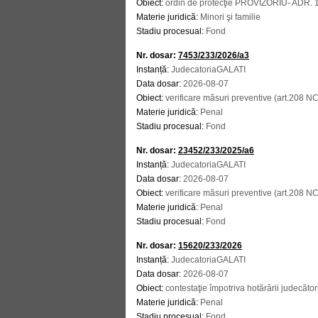
Obiect:
ordin de protecţie PROVIZORIU- ADR
Materie juridică:
Minori şi familie
Stadiu procesual:
Fond
Nr. dosar:
7453/233/2026/a3
Instanță:
JudecatoriaGALATI
Data dosar:
2026-08-07
Obiect:
verificare măsuri preventive (art.208 N
Materie juridică:
Penal
Stadiu procesual:
Fond
Nr. dosar:
23452/233/2025/a6
Instanță:
JudecatoriaGALATI
Data dosar:
2026-08-07
Obiect:
verificare măsuri preventive (art.208 N
Materie juridică:
Penal
Stadiu procesual:
Fond
Nr. dosar:
15620/233/2026
Instanță:
JudecatoriaGALATI
Data dosar:
2026-08-07
Obiect:
contestaţie împotriva hotărârii judecăto
Materie juridică:
Penal
Stadiu procesual:
Fond