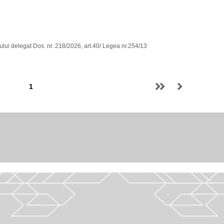
rului delegat Dos. nr. 218/2026, art.40/ Legea nr.254/13