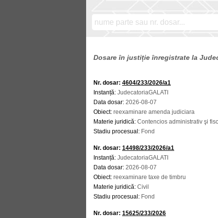
Dosare în justiție înregistrate la Jud
Nr. dosar:
4604/233/2026/a1
Instanță:
JudecatoriaGALATI
Data dosar:
2026-08-07
Obiect:
reexaminare amenda judiciara
Materie juridică:
Contencios administrativ şi fis
Stadiu procesual:
Fond
Nr. dosar:
14498/233/2026/a1
Instanță:
JudecatoriaGALATI
Data dosar:
2026-08-07
Obiect:
reexaminare taxe de timbru
Materie juridică:
Civil
Stadiu procesual:
Fond
Nr. dosar:
15625/233/2026