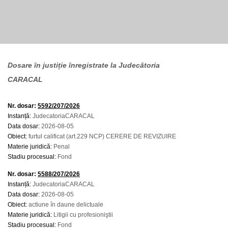
Dosare în justiție înregistrate la Judecătoria
CARACAL
Nr. dosar:
5592/207/2026
Instanță:
JudecatoriaCARACAL
Data dosar:
2026-08-05
Obiect:
furtul calificat (art.229 NCP) CERERE DE REVIZUIRE
Materie juridică:
Penal
Stadiu procesual:
Fond
Nr. dosar:
5588/207/2026
Instanță:
JudecatoriaCARACAL
Data dosar:
2026-08-05
Obiect:
actiune în daune delictuale
Materie juridică:
Litigii cu profesioniştii
Stadiu procesual:
Fond