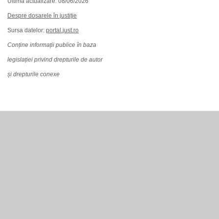
Ultima actualizare: 08/06/2026
Despre dosarele în justiție
Sursa datelor:
portal.just.ro
Conține informații publice în baza
legislației privind drepturile de autor
și drepturile conexe