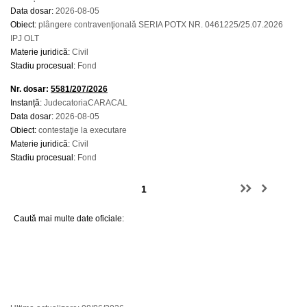
Data dosar:
2026-08-05
Obiect:
plângere contravenţională SERIA POTX NR. 0461225/25.07.2026
IPJ OLT
Materie juridică:
Civil
Stadiu procesual:
Fond
Nr. dosar:
5581/207/2026
Instanță:
JudecatoriaCARACAL
Data dosar:
2026-08-05
Obiect:
contestaţie la executare
Materie juridică:
Civil
Stadiu procesual:
Fond
Caută mai multe date oficiale: