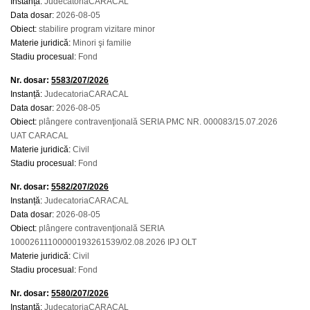
Instanță:
JudecatoriaCARACAL
Data dosar:
2026-08-05
Obiect:
stabilire program vizitare minor
Materie juridică:
Minori şi familie
Stadiu procesual:
Fond
Nr. dosar:
5583/207/2026
Instanță:
JudecatoriaCARACAL
Data dosar:
2026-08-05
Obiect:
plângere contravenţională SERIA PMC NR. 000083/15.07.2026
UAT CARACAL
Materie juridică:
Civil
Stadiu procesual:
Fond
Nr. dosar:
5582/207/2026
Instanță:
JudecatoriaCARACAL
Data dosar:
2026-08-05
Obiect:
plângere contravenţională SERIA
10002611100000193261539/02.08.2026 IPJ OLT
Materie juridică:
Civil
Stadiu procesual:
Fond
Nr. dosar:
5580/207/2026
Instanță:
JudecatoriaCARACAL