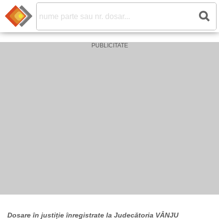
Dosare în justiție înregistrate la Judecătoria VÂNJU