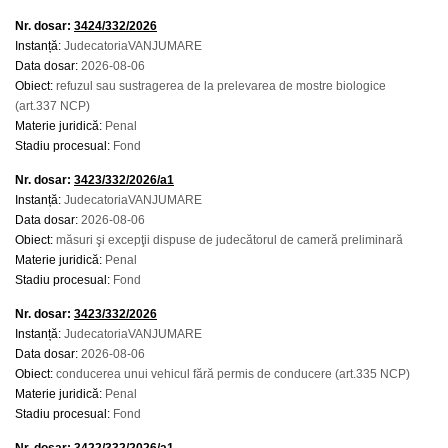
Nr. dosar:
3424/332/2026
Instanță:
JudecatoriaVANJUMARE
Data dosar:
2026-08-06
Obiect:
refuzul sau sustragerea de la prelevarea de mostre biologice
(art.337 NCP)
Materie juridică:
Penal
Stadiu procesual:
Fond
Nr. dosar:
3423/332/2026/a1
Instanță:
JudecatoriaVANJUMARE
Data dosar:
2026-08-06
Obiect:
măsuri şi excepţii dispuse de judecătorul de cameră preliminară
Materie juridică:
Penal
Stadiu procesual:
Fond
Nr. dosar:
3423/332/2026
Instanță:
JudecatoriaVANJUMARE
Data dosar:
2026-08-06
Obiect:
conducerea unui vehicul fără permis de conducere (art.335 NCP)
Materie juridică:
Penal
Stadiu procesual:
Fond