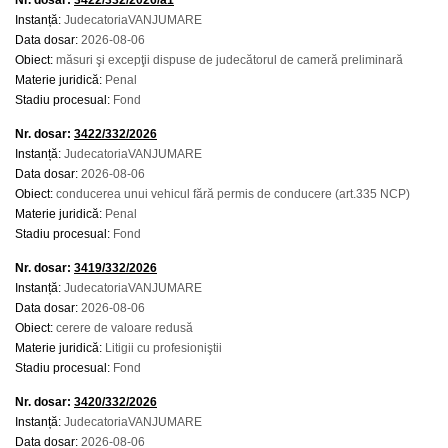
Nr. dosar:
3422/332/2026/a1
Instanță:
JudecatoriaVANJUMARE
Data dosar:
2026-08-06
Obiect:
măsuri şi excepţii dispuse de judecătorul de cameră preliminară
Materie juridică:
Penal
Stadiu procesual:
Fond
Nr. dosar:
3422/332/2026
Instanță:
JudecatoriaVANJUMARE
Data dosar:
2026-08-06
Obiect:
conducerea unui vehicul fără permis de conducere (art.335 NCP)
Materie juridică:
Penal
Stadiu procesual:
Fond
Nr. dosar:
3419/332/2026
Instanță:
JudecatoriaVANJUMARE
Data dosar:
2026-08-06
Obiect:
cerere de valoare redusă
Materie juridică:
Litigii cu profesioniştii
Stadiu procesual:
Fond
Nr. dosar:
3420/332/2026
Instanță:
JudecatoriaVANJUMARE
Data dosar:
2026-08-06