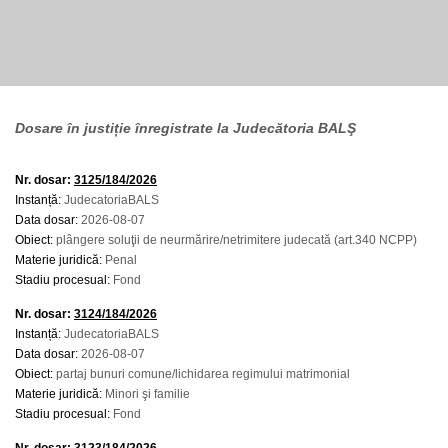
Dosare în justiție înregistrate la Judecătoria BALŞ
Nr. dosar:
3125/184/2026
Instanță:
JudecatoriaBALS
Data dosar:
2026-08-07
Obiect:
plângere soluţii de neurmărire/netrimitere judecată (art.340 NCPP)
Materie juridică:
Penal
Stadiu procesual:
Fond
Nr. dosar:
3124/184/2026
Instanță:
JudecatoriaBALS
Data dosar:
2026-08-07
Obiect:
partaj bunuri comune/lichidarea regimului matrimonial
Materie juridică:
Minori şi familie
Stadiu procesual:
Fond