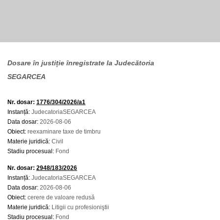
Dosare în justiție înregistrate la Judecătoria
SEGARCEA
Nr. dosar:
1776/304/2026/a1
Instanță:
JudecatoriaSEGARCEA
Data dosar:
2026-08-06
Obiect:
reexaminare taxe de timbru
Materie juridică:
Civil
Stadiu procesual:
Fond
Nr. dosar:
2948/183/2026
Instanță:
JudecatoriaSEGARCEA
Data dosar:
2026-08-06
Obiect:
cerere de valoare redusă
Materie juridică:
Litigii cu profesioniştii
Stadiu procesual:
Fond