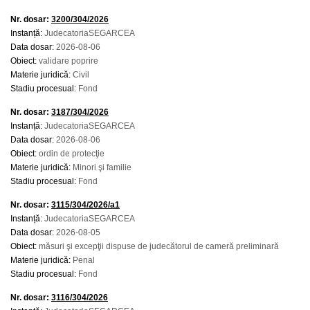
Nr. dosar:
3200/304/2026
Instanță:
JudecatoriaSEGARCEA
Data dosar:
2026-08-06
Obiect:
validare poprire
Materie juridică:
Civil
Stadiu procesual:
Fond
Nr. dosar:
3187/304/2026
Instanță:
JudecatoriaSEGARCEA
Data dosar:
2026-08-06
Obiect:
ordin de protecţie
Materie juridică:
Minori şi familie
Stadiu procesual:
Fond
Nr. dosar:
3115/304/2026/a1
Instanță:
JudecatoriaSEGARCEA
Data dosar:
2026-08-05
Obiect:
măsuri şi excepţii dispuse de judecătorul de cameră preliminară
Materie juridică:
Penal
Stadiu procesual:
Fond
Nr. dosar:
3116/304/2026