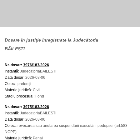
Dosare în justiție înregistrate la Judecătoria
BĂILEŞTI
Nr. dosar:
3976/183/2026
Instanță:
JudecatoriaBAILESTI
Data dosar:
2026-08-06
Obiect:
pretenţii
Materie juridică:
Civil
Stadiu procesual:
Fond
Nr. dosar:
3975/183/2026
Instanță:
JudecatoriaBAILESTI
Data dosar:
2026-08-06
Obiect:
revocarea sau anularea suspendării executării pedepsei (art.583
NCPP)
Materie juridică:
Penal