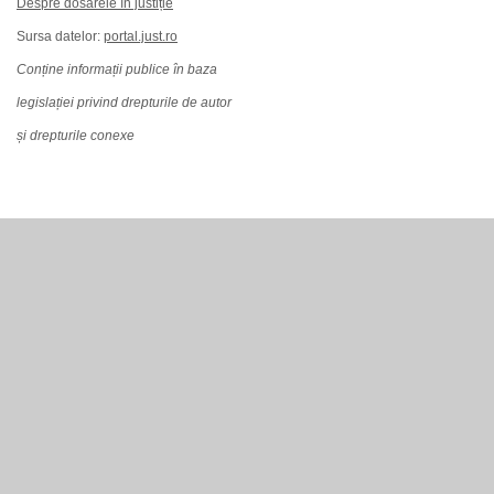
Despre dosarele în justiție
Sursa datelor:
portal.just.ro
Conține informații publice în baza
legislației privind drepturile de autor
și drepturile conexe