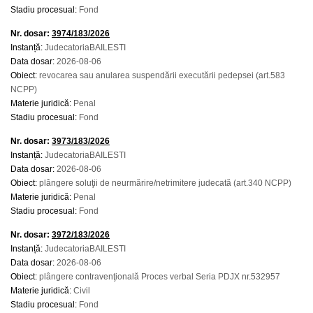
Stadiu procesual:
Fond
Nr. dosar:
3974/183/2026
Instanță:
JudecatoriaBAILESTI
Data dosar:
2026-08-06
Obiect:
revocarea sau anularea suspendării executării pedepsei (art.583
NCPP)
Materie juridică:
Penal
Stadiu procesual:
Fond
Nr. dosar:
3973/183/2026
Instanță:
JudecatoriaBAILESTI
Data dosar:
2026-08-06
Obiect:
plângere soluţii de neurmărire/netrimitere judecată (art.340 NCPP)
Materie juridică:
Penal
Stadiu procesual:
Fond
Nr. dosar:
3972/183/2026
Instanță:
JudecatoriaBAILESTI
Data dosar:
2026-08-06
Obiect:
plângere contravenţională Proces verbal Seria PDJX nr.532957
Materie juridică:
Civil
Stadiu procesual:
Fond