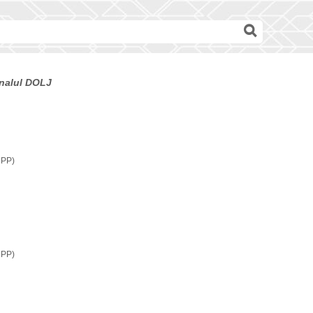
bunalul DOLJ
CPP)
CPP)