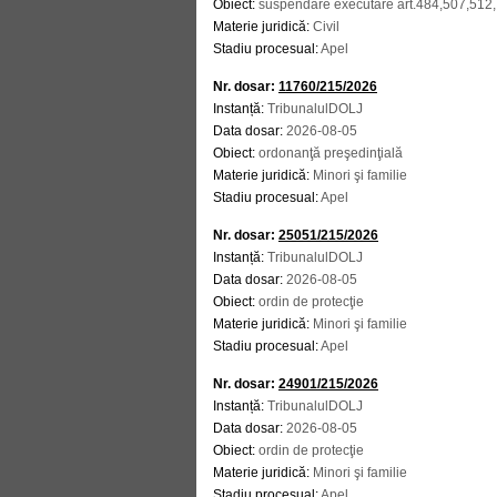
Obiect:
suspendare executare art.484,507,51
Materie juridică:
Civil
Stadiu procesual:
Apel
Nr. dosar:
11760/215/2026
Instanță:
TribunalulDOLJ
Data dosar:
2026-08-05
Obiect:
ordonanţă preşedinţială
Materie juridică:
Minori şi familie
Stadiu procesual:
Apel
Nr. dosar:
25051/215/2026
Instanță:
TribunalulDOLJ
Data dosar:
2026-08-05
Obiect:
ordin de protecţie
Materie juridică:
Minori şi familie
Stadiu procesual:
Apel
Nr. dosar:
24901/215/2026
Instanță:
TribunalulDOLJ
Data dosar:
2026-08-05
Obiect:
ordin de protecţie
Materie juridică:
Minori şi familie
Stadiu procesual:
Apel