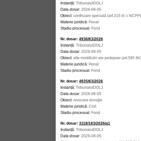
Instanță:
TribunalulDOLJ
Data dosar:
2026-08-05
Obiect:
confiscare specială (art.315 lit. c NCPP)
Materie juridică:
Penal
Stadiu procesual:
Fond
Nr. dosar:
4936/63/2026
Instanță:
TribunalulDOLJ
Data dosar:
2026-08-05
Obiect:
alte modificări ale pedepsei (art.585 N
Materie juridică:
Penal
Stadiu procesual:
Fond
Nr. dosar:
4935/63/2026
Instanță:
TribunalulDOLJ
Data dosar:
2026-08-05
Obiect:
revocare donaţie
Materie juridică:
Civil
Stadiu procesual:
Fond
Nr. dosar:
3118/183/2026/a1
Instanță:
TribunalulDOLJ
Data dosar:
2026-08-05