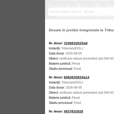
Dosare în justiție înregistrate la Tri
Nr. dosar:
3336/63/2025/a9
Instanță:
TribunalulDOLJ
Data dosar:
2026-08-05
Obiect:
verificare măsuri preventive (art.208 N
Materie juridică:
Penal
Stadiu procesual:
Fond
Nr. dosar:
6082/63/2024/a14
Instanță:
TribunalulDOLJ
Data dosar:
2026-08-05
Obiect:
verificare măsuri preventive (art.208 N
Materie juridică:
Penal
Stadiu procesual:
Fond
Nr. dosar:
4937/63/2026