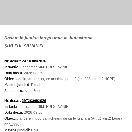
Dosare în justiție înregistrate la Judecătoria
ŞIMLEUL SILVANIEI
Nr. dosar:
2973/309/2026
Instanță:
JudecatoriaSIMLEULSILVANIEI
Data dosar:
2026-08-05
Obiect:
confirmare renunţare urmărire penală (art. 318 alin. 12 NCPP)
Materie juridică:
Penal
Stadiu procesual:
Fond
Nr. dosar:
2972/309/2026
Instanță:
JudecatoriaSIMLEULSILVANIEI
Data dosar:
2026-08-05
Obiect:
plângere împotriva încheierii de carte funciară (Art.52 alin.2 Legea
nr.7/1996)
Materie juridică:
Civil