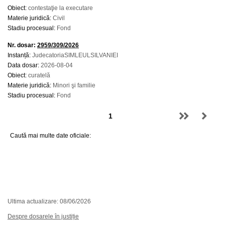
Obiect:
contestaţie la executare
Materie juridică:
Civil
Stadiu procesual:
Fond
Nr. dosar:
2959/309/2026
Instanță:
JudecatoriaSIMLEULSILVANIEI
Data dosar:
2026-08-04
Obiect:
curatelă
Materie juridică:
Minori şi familie
Stadiu procesual:
Fond
Caută mai multe date oficiale:
Ultima actualizare: 08/06/2026
Despre dosarele în justiție