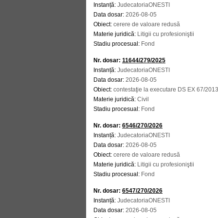
Instanță:
JudecatoriaONESTI
Data dosar:
2026-08-05
Obiect:
cerere de valoare redusă
Materie juridică:
Litigii cu profesioniştii
Stadiu procesual:
Fond
Nr. dosar:
11644/279/2025
Instanță:
JudecatoriaONESTI
Data dosar:
2026-08-05
Obiect:
contestaţie la executare DS EX 67/201
Materie juridică:
Civil
Stadiu procesual:
Fond
Nr. dosar:
6546/270/2026
Instanță:
JudecatoriaONESTI
Data dosar:
2026-08-05
Obiect:
cerere de valoare redusă
Materie juridică:
Litigii cu profesioniştii
Stadiu procesual:
Fond
Nr. dosar:
6547/270/2026
Instanță:
JudecatoriaONESTI
Data dosar:
2026-08-05