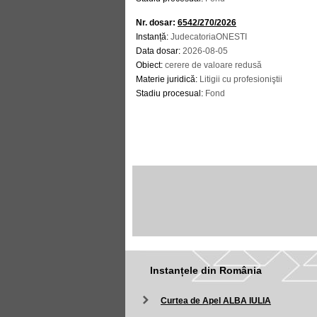
Nr. dosar:
6542/270/2026
Instanță:
JudecatoriaONESTI
Data dosar:
2026-08-05
Obiect:
cerere de valoare redusă
Materie juridică:
Litigii cu profesioniştii
Stadiu procesual:
Fond
Instanțele din România
Curtea de Apel ALBA IULIA