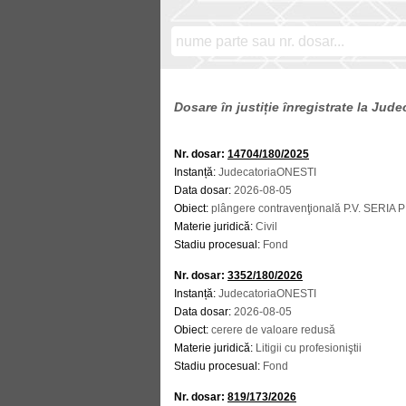
Dosare în justiție înregistrate la Jud
Nr. dosar:
14704/180/2025
Instanță:
JudecatoriaONESTI
Data dosar:
2026-08-05
Obiect:
plângere contravenţională P.V. SERIA 
Materie juridică:
Civil
Stadiu procesual:
Fond
Nr. dosar:
3352/180/2026
Instanță:
JudecatoriaONESTI
Data dosar:
2026-08-05
Obiect:
cerere de valoare redusă
Materie juridică:
Litigii cu profesioniştii
Stadiu procesual:
Fond
Nr. dosar:
819/173/2026