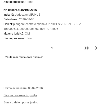
Stadiu procesual:
Fond
Nr. dosar:
2115/199/2026
Instanță:
JudecatoriaBUHUSI
Data dosar:
2026-08-06
Obiect:
plângere contravenţională PROCES VERBAL SERIA
101002611100000190875345/27.07.2026
Materie juridică:
Civil
Stadiu procesual:
Fond
Caută mai multe date oficiale:
Ultima actualizare: 08/09/2026
Despre dosarele în justiție
Sursa datelor:
portal.just.ro