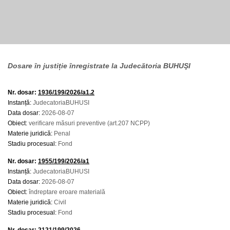
Dosare în justiție înregistrate la Judecătoria BUHUŞI
Nr. dosar:
1936/199/2026/a1.2
Instanță:
JudecatoriaBUHUSI
Data dosar:
2026-08-07
Obiect:
verificare măsuri preventive (art.207 NCPP)
Materie juridică:
Penal
Stadiu procesual:
Fond
Nr. dosar:
1955/199/2026/a1
Instanță:
JudecatoriaBUHUSI
Data dosar:
2026-08-07
Obiect:
îndreptare eroare materială
Materie juridică:
Civil
Stadiu procesual:
Fond