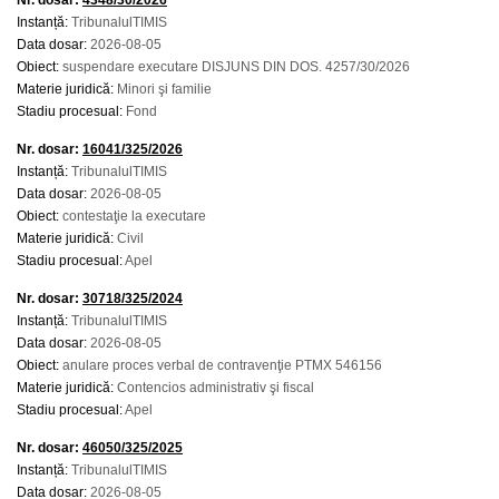
Nr. dosar:
4348/30/2026
Instanță:
TribunalulTIMIS
Data dosar:
2026-08-05
Obiect:
suspendare executare DISJUNS DIN DOS. 4257/30/2026
Materie juridică:
Minori şi familie
Stadiu procesual:
Fond
Nr. dosar:
16041/325/2026
Instanță:
TribunalulTIMIS
Data dosar:
2026-08-05
Obiect:
contestaţie la executare
Materie juridică:
Civil
Stadiu procesual:
Apel
Nr. dosar:
30718/325/2024
Instanță:
TribunalulTIMIS
Data dosar:
2026-08-05
Obiect:
anulare proces verbal de contravenţie PTMX 546156
Materie juridică:
Contencios administrativ şi fiscal
Stadiu procesual:
Apel
Nr. dosar:
46050/325/2025
Instanță:
TribunalulTIMIS
Data dosar:
2026-08-05