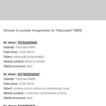
Dosare în justiție înregistrate la Tribunalul TIMIŞ
Nr. dosar:
7974/325/2026
Instanță:
TribunalulTIMIS
Data dosar:
2026-08-05
Obiect:
ordonanţă preşedinţială
Materie juridică:
Minori şi familie
Stadiu procesual:
Apel
Nr. dosar:
43778/325/2024*
Instanță:
TribunalulTIMIS
Data dosar:
2026-08-05
Obiect:
anulare proces verbal de contravenţie casat
Materie juridică:
Contencios administrativ şi fiscal
Stadiu procesual:
Apel