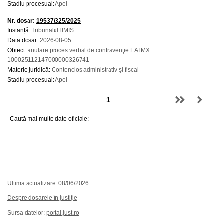
Stadiu procesual:
Apel
Nr. dosar:
19537/325/2025
Instanță:
TribunalulTIMIS
Data dosar:
2026-08-05
Obiect:
anulare proces verbal de contravenţie EATMX
100025112147000000326741
Materie juridică:
Contencios administrativ şi fiscal
Stadiu procesual:
Apel
Caută mai multe date oficiale:
Ultima actualizare: 08/06/2026
Despre dosarele în justiție
Sursa datelor:
portal.just.ro