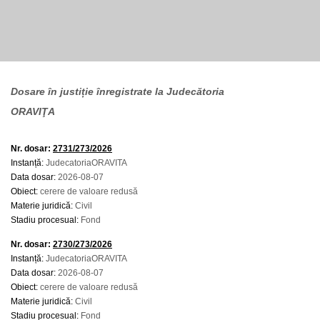
Dosare în justiție înregistrate la Judecătoria
ORAVIŢA
Nr. dosar:
2731/273/2026
Instanță:
JudecatoriaORAVITA
Data dosar:
2026-08-07
Obiect:
cerere de valoare redusă
Materie juridică:
Civil
Stadiu procesual:
Fond
Nr. dosar:
2730/273/2026
Instanță:
JudecatoriaORAVITA
Data dosar:
2026-08-07
Obiect:
cerere de valoare redusă
Materie juridică:
Civil
Stadiu procesual:
Fond