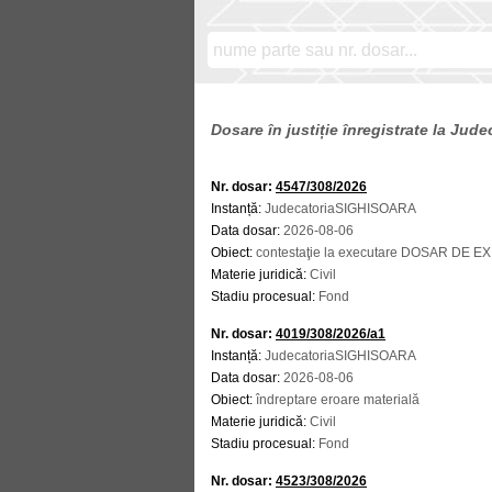
Dosare în justiție înregistrate la Ju
Nr. dosar:
4547/308/2026
Instanță:
JudecatoriaSIGHISOARA
Data dosar:
2026-08-06
Obiect:
contestaţie la executare DOSAR DE 
Materie juridică:
Civil
Stadiu procesual:
Fond
Nr. dosar:
4019/308/2026/a1
Instanță:
JudecatoriaSIGHISOARA
Data dosar:
2026-08-06
Obiect:
îndreptare eroare materială
Materie juridică:
Civil
Stadiu procesual:
Fond
Nr. dosar:
4523/308/2026