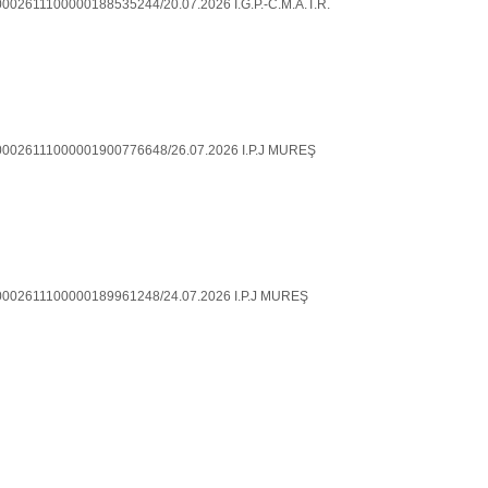
0002611100000188535244/20.07.2026 I.G.P.-C.M.A.T.R.
 100026111000001900776648/26.07.2026 I.P.J MUREŞ
 10002611100000189961248/24.07.2026 I.P.J MUREŞ