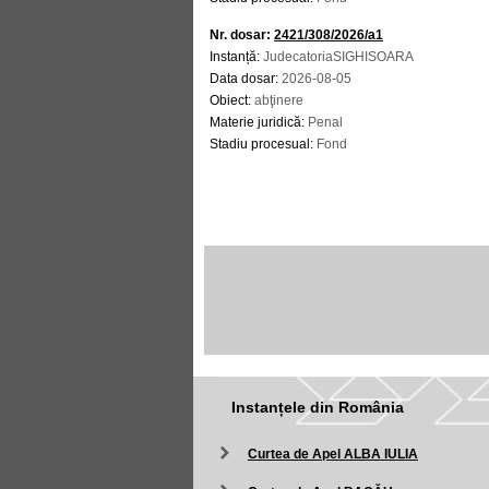
Nr. dosar:
2421/308/2026/a1
Instanță:
JudecatoriaSIGHISOARA
Data dosar:
2026-08-05
Obiect:
abţinere
Materie juridică:
Penal
Stadiu procesual:
Fond
Instanțele din România
Curtea de Apel ALBA IULIA