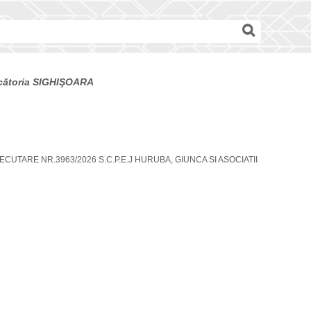
decătoria SIGHIŞOARA
EXECUTARE NR.3963/2026 S.C.P.E.J HURUBA, GIUNCA SI ASOCIATII