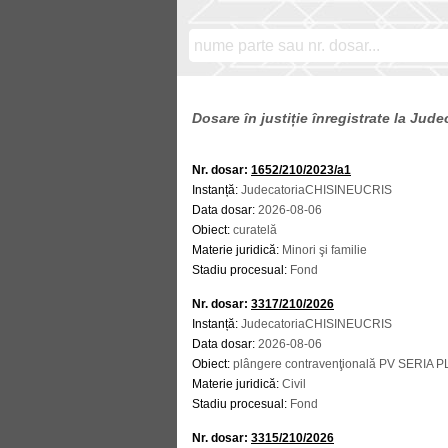
Dosare în justiție înregistrate la Ju
Nr. dosar:
1652/210/2023/a1
Instanță:
JudecatoriaCHISINEUCRIS
Data dosar:
2026-08-06
Obiect:
curatelă
Materie juridică:
Minori şi familie
Stadiu procesual:
Fond
Nr. dosar:
3317/210/2026
Instanță:
JudecatoriaCHISINEUCRIS
Data dosar:
2026-08-06
Obiect:
plângere contravenţională PV SERIA 
Materie juridică:
Civil
Stadiu procesual:
Fond
Nr. dosar:
3315/210/2026