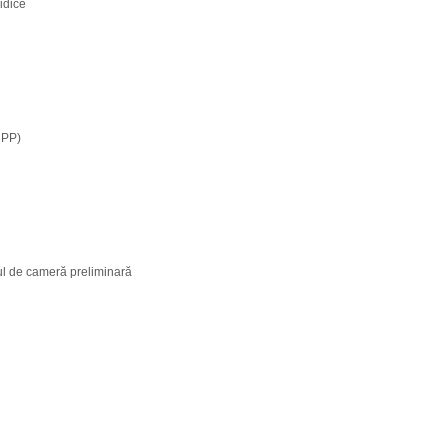
idice
CPP)
ul de cameră preliminară