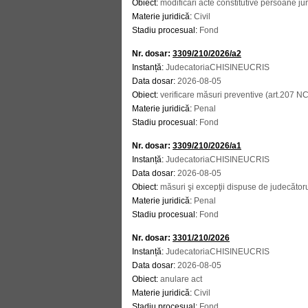
Obiect:
modificări acte constitutive persoane jur
Materie juridică:
Civil
Stadiu procesual:
Fond
Nr. dosar:
3309/210/2026/a2
Instanță:
JudecatoriaCHISINEUCRIS
Data dosar:
2026-08-05
Obiect:
verificare măsuri preventive (art.207 N
Materie juridică:
Penal
Stadiu procesual:
Fond
Nr. dosar:
3309/210/2026/a1
Instanță:
JudecatoriaCHISINEUCRIS
Data dosar:
2026-08-05
Obiect:
măsuri şi excepţii dispuse de judecător
Materie juridică:
Penal
Stadiu procesual:
Fond
Nr. dosar:
3301/210/2026
Instanță:
JudecatoriaCHISINEUCRIS
Data dosar:
2026-08-05
Obiect:
anulare act
Materie juridică:
Civil
Stadiu procesual:
Fond