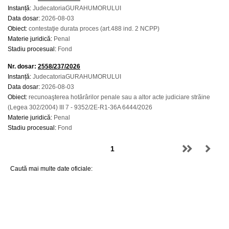
Instanță:
JudecatoriaGURAHUMORULUI
Data dosar:
2026-08-03
Obiect:
contestaţie durata proces (art.488 ind. 2 NCPP)
Materie juridică:
Penal
Stadiu procesual:
Fond
Nr. dosar:
2558/237/2026
Instanță:
JudecatoriaGURAHUMORULUI
Data dosar:
2026-08-03
Obiect:
recunoaşterea hotărârilor penale sau a altor acte judiciare străine
(Legea 302/2004) III 7 - 9352/2E-R1-36A 6444/2026
Materie juridică:
Penal
Stadiu procesual:
Fond
Caută mai multe date oficiale: