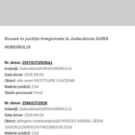
Dosare în justiție înregistrate la Judecătoria GURA
HUMORULUI
Nr. dosar:
2557/237/2026/a1
Instanță:
JudecatoriaGURAHUMORULUI
Data dosar:
2026-08-04
Obiect:
alte cereri RESTITUIRE CAUŢIUNE
Materie juridică:
Civil
Stadiu procesual:
Fond
Nr. dosar:
2566/237/2026
Instanță:
JudecatoriaGURAHUMORULUI
Data dosar:
2026-08-04
Obiect:
plângere contravenţională PROCES VERBAL SERIA
10002611100000193740238/03.08.2026
Materie juridică:
Civil