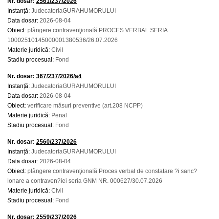
Nr. dosar:
2561/237/2026
Instanță:
JudecatoriaGURAHUMORULUI
Data dosar:
2026-08-04
Obiect:
plângere contravenţională PROCES VERBAL SERIA
10002510145000001380536/26.07.2026
Materie juridică:
Civil
Stadiu procesual:
Fond
Nr. dosar:
367/237/2026/a4
Instanță:
JudecatoriaGURAHUMORULUI
Data dosar:
2026-08-04
Obiect:
verificare măsuri preventive (art.208 NCPP)
Materie juridică:
Penal
Stadiu procesual:
Fond
Nr. dosar:
2560/237/2026
Instanță:
JudecatoriaGURAHUMORULUI
Data dosar:
2026-08-04
Obiect:
plângere contravenţională Proces verbal de constatare ?i sanc?
ionare a contraven?iei seria GNM NR. 000627/30.07.2026
Materie juridică:
Civil
Stadiu procesual:
Fond
Nr. dosar:
2559/237/2026