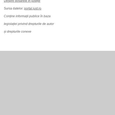
Despre dosarele în justiție
Sursa datelor:
portal.just.ro
Conține informații publice în baza
legislației privind drepturile de autor
și drepturile conexe