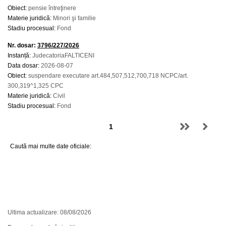
Obiect:
pensie întreţinere
Materie juridică:
Minori şi familie
Stadiu procesual:
Fond
Nr. dosar:
3796/227/2026
Instanță:
JudecatoriaFALTICENI
Data dosar:
2026-08-07
Obiect:
suspendare executare art.484,507,512,700,718 NCPC/art.
300,319^1,325 CPC
Materie juridică:
Civil
Stadiu procesual:
Fond
Caută mai multe date oficiale:
Ultima actualizare: 08/08/2026