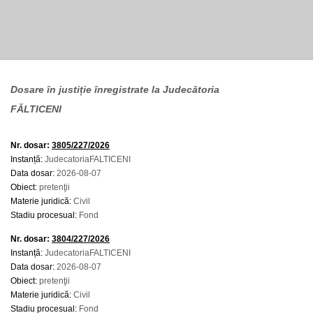
Dosare în justiție înregistrate la Judecătoria
FĂLTICENI
Nr. dosar:
3805/227/2026
Instanță:
JudecatoriaFALTICENI
Data dosar:
2026-08-07
Obiect:
pretenţii
Materie juridică:
Civil
Stadiu procesual:
Fond
Nr. dosar:
3804/227/2026
Instanță:
JudecatoriaFALTICENI
Data dosar:
2026-08-07
Obiect:
pretenţii
Materie juridică:
Civil
Stadiu procesual:
Fond