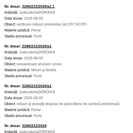
Nr. dosar:
3266/222/2026/a1.1
Instanță:
JudecatoriaDOROHOI
Data dosar:
2026-08-05
Obiect:
verificare măsuri preventive (art.207 NCPP)
Materie juridică:
Penal
Stadiu procesual:
Fond
Nr. dosar:
2288/222/2026/a1
Instanță:
JudecatoriaDOROHOI
Data dosar:
2026-08-05
Obiect:
reexaminare anulare cerere
Materie juridică:
Minori şi familie
Stadiu procesual:
Fond
Nr. dosar:
3266/222/2026/a1
Instanță:
JudecatoriaDOROHOI
Data dosar:
2026-08-05
Obiect:
măsuri şi excepţii dispuse de judecătorul de cameră preliminară
Materie juridică:
Penal
Stadiu procesual:
Fond
Nr. dosar:
3266/222/2026
Instanță:
JudecatoriaDOROHOI