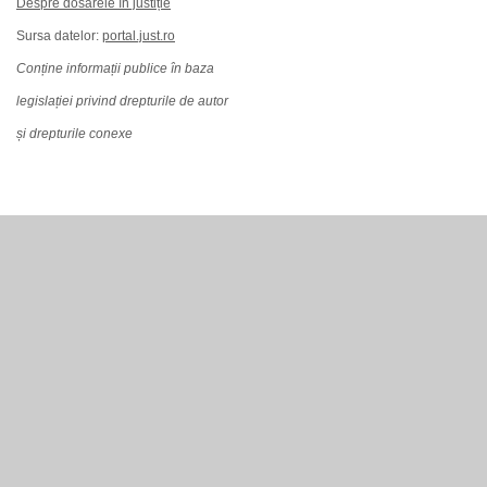
Despre dosarele în justiție
Sursa datelor:
portal.just.ro
Conține informații publice în baza
legislației privind drepturile de autor
și drepturile conexe