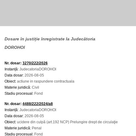
Dosare în justiție înregistrate la Judecătoria
DOROHOI
Nr. dosar:
3270/222/2026
Instanță:
JudecatoriaDOROHOI
Data dosar:
2026-08-05
Obiect:
actiune in raspundere contractuala
Materie juridică:
Civil
Stadiu procesual:
Fond
Nr. dosar:
4488/222/2024/a8
Instanță:
JudecatoriaDOROHOI
Data dosar:
2026-08-05
Obiect:
ucidere din culpă (art.192 NCP) Prelungire drept de circulaţie
Materie juridică:
Penal
Stadiu procesual:
Fond