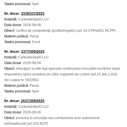
Stadiu procesual:
Apel
Nr. dosar:
3339/337/2025
Instanță:
CurteadeApelCLUJ
Data dosar:
2026-08-06
Obiect:
conflict de competenţă (pozitiv/negativ) (art. 43 CPP/art51 NCPP)
Materie juridică:
Penal
Stadiu procesual:
Fond
Nr. dosar:
3377/309/2025
Instanță:
CurteadeApelCLUJ
Data dosar:
2026-08-06
Obiect:
infracţiuni la alte legi speciale continuarea executării lucrărilor după
dispunerea opririi acestora de către organele de control (art.24 alin.1,lit.b)
din Legea nr. 50/1991)
Materie juridică:
Penal
Stadiu procesual:
Apel
Nr. dosar:
2637/309/2025
Instanță:
CurteadeApelCLUJ
Data dosar:
2026-08-06
Obiect:
punerea în circulaţie sau conducerea unui autovehicul
neînmatriculat (art.334 NCP)