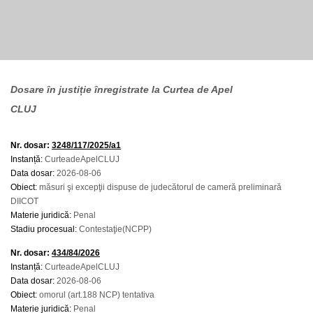
Dosare în justiție înregistrate la Curtea de Apel
CLUJ
Nr. dosar:
3248/117/2025/a1
Instanță:
CurteadeApelCLUJ
Data dosar:
2026-08-06
Obiect:
măsuri şi excepţii dispuse de judecătorul de cameră preliminară
DIICOT
Materie juridică:
Penal
Stadiu procesual:
Contestaţie(NCPP)
Nr. dosar:
434/84/2026
Instanță:
CurteadeApelCLUJ
Data dosar:
2026-08-06
Obiect:
omorul (art.188 NCP) tentativa
Materie juridică:
Penal