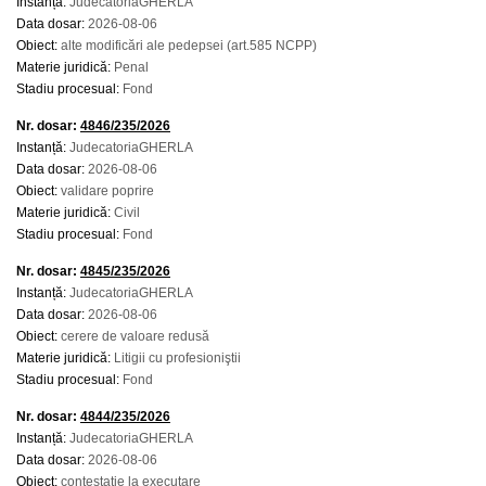
Instanță:
JudecatoriaGHERLA
Data dosar:
2026-08-06
Obiect:
alte modificări ale pedepsei (art.585 NCPP)
Materie juridică:
Penal
Stadiu procesual:
Fond
Nr. dosar:
4846/235/2026
Instanță:
JudecatoriaGHERLA
Data dosar:
2026-08-06
Obiect:
validare poprire
Materie juridică:
Civil
Stadiu procesual:
Fond
Nr. dosar:
4845/235/2026
Instanță:
JudecatoriaGHERLA
Data dosar:
2026-08-06
Obiect:
cerere de valoare redusă
Materie juridică:
Litigii cu profesioniştii
Stadiu procesual:
Fond
Nr. dosar:
4844/235/2026
Instanță:
JudecatoriaGHERLA
Data dosar:
2026-08-06
Obiect:
contestaţie la executare