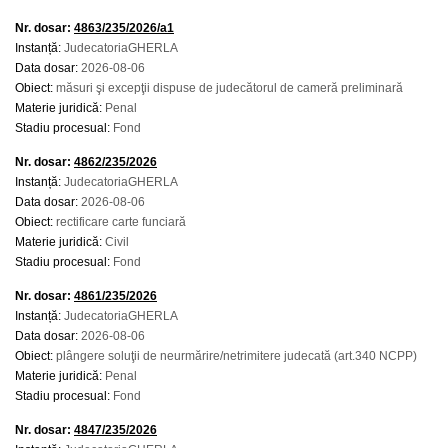
Nr. dosar:
4863/235/2026/a1
Instanță:
JudecatoriaGHERLA
Data dosar:
2026-08-06
Obiect:
măsuri şi excepţii dispuse de judecătorul de cameră preliminară
Materie juridică:
Penal
Stadiu procesual:
Fond
Nr. dosar:
4862/235/2026
Instanță:
JudecatoriaGHERLA
Data dosar:
2026-08-06
Obiect:
rectificare carte funciară
Materie juridică:
Civil
Stadiu procesual:
Fond
Nr. dosar:
4861/235/2026
Instanță:
JudecatoriaGHERLA
Data dosar:
2026-08-06
Obiect:
plângere soluţii de neurmărire/netrimitere judecată (art.340 NCPP)
Materie juridică:
Penal
Stadiu procesual:
Fond
Nr. dosar:
4847/235/2026