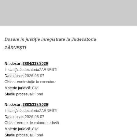
Dosare în justiție înregistrate la Judecătoria
ZĂRNEŞTI
Nr. dosar:
3884/338/2026
Instanță:
JudecatoriaZARNESTI
Data dosar:
2026-08-07
Obiect:
contestaţie la executare
Materie juridică:
Civil
Stadiu procesual:
Fond
Nr. dosar:
3883/338/2026
Instanță:
JudecatoriaZARNESTI
Data dosar:
2026-08-07
Obiect:
cerere de valoare redusă
Materie juridică:
Civil
Stadiu procesual:
Fond