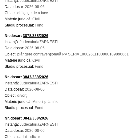
Instanță:
JudecatoriaZARNESTI
Data dosar:
2026-08-06
Obiect:
obligaţie de a face
Materie juridică:
Civil
Stadiu procesual:
Fond
Nr. dosar:
3878/338/2026
Instanță:
JudecatoriaZARNESTI
Data dosar:
2026-08-06
Obiect:
plângere contravenţională PV SERIA 10002611100000189896861
Materie juridică:
Civil
Stadiu procesual:
Fond
Nr. dosar:
3843/338/2026
Instanță:
JudecatoriaZARNESTI
Data dosar:
2026-08-06
Obiect:
divorţ
Materie juridică:
Minori şi familie
Stadiu procesual:
Fond
Nr. dosar:
3842/338/2026
Instanță:
JudecatoriaZARNESTI
Data dosar:
2026-08-06
Obiect:
partaj judiciar