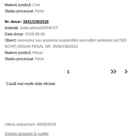
Materie juridică:
Civil
Stadiu procesual:
Fond
Nr. dosar:
3841/338/2026
Instanță:
JudecatoriaZARNESTI
Data dosar:
2026-08-06
Obiect:
revocarea sau anularea suspendării executării pedepsei (art.583
NCPP) DOSAR PENAL NR. 3509/338/2022
Materie juridică:
Penal
Stadiu procesual:
Fond
Caută mai multe date oficiale:
Ultima actualizare: 08/08/2026
Despre dosarele în justiție