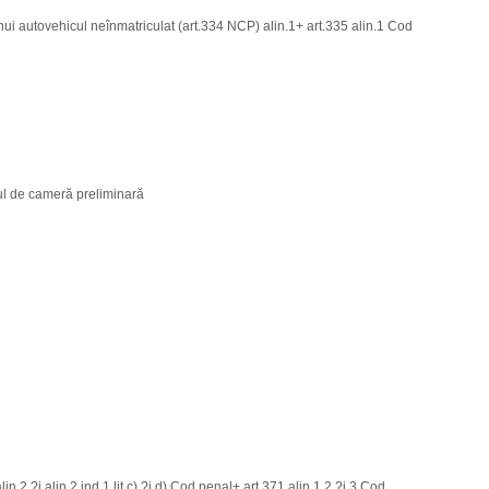
ui autovehicul neînmatriculat (art.334 NCP) alin.1+ art.335 alin.1 Cod
ul de cameră preliminară
in.2 ?i alin.2 ind.1 lit.c) ?i d) Cod penal+ art.371 alin.1,2 ?i 3 Cod