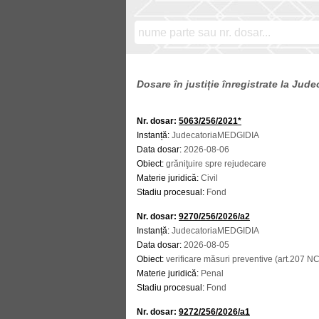
Dosare în justiție înregistrate la Ju
Nr. dosar:
5063/256/2021*
Instanță:
JudecatoriaMEDGIDIA
Data dosar:
2026-08-06
Obiect:
grăniţuire spre rejudecare
Materie juridică:
Civil
Stadiu procesual:
Fond
Nr. dosar:
9270/256/2026/a2
Instanță:
JudecatoriaMEDGIDIA
Data dosar:
2026-08-05
Obiect:
verificare măsuri preventive (art.207 N
Materie juridică:
Penal
Stadiu procesual:
Fond
Nr. dosar:
9272/256/2026/a1