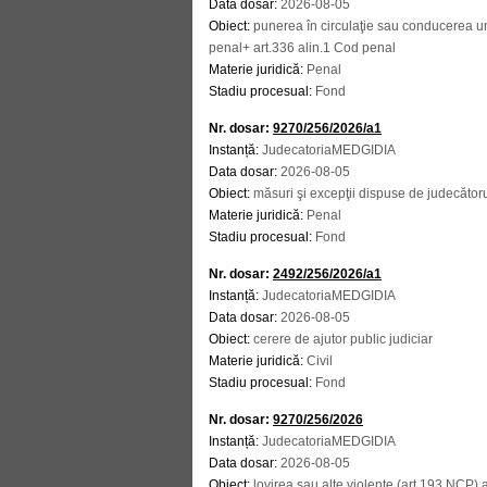
Data dosar:
2026-08-05
Obiect:
punerea în circulaţie sau conducerea un
penal+ art.336 alin.1 Cod penal
Materie juridică:
Penal
Stadiu procesual:
Fond
Nr. dosar:
9270/256/2026/a1
Instanță:
JudecatoriaMEDGIDIA
Data dosar:
2026-08-05
Obiect:
măsuri şi excepţii dispuse de judecător
Materie juridică:
Penal
Stadiu procesual:
Fond
Nr. dosar:
2492/256/2026/a1
Instanță:
JudecatoriaMEDGIDIA
Data dosar:
2026-08-05
Obiect:
cerere de ajutor public judiciar
Materie juridică:
Civil
Stadiu procesual:
Fond
Nr. dosar:
9270/256/2026
Instanță:
JudecatoriaMEDGIDIA
Data dosar:
2026-08-05
Obiect:
lovirea sau alte violenţe (art.193 NCP) al