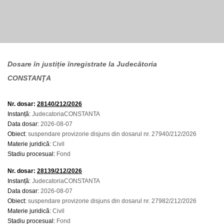
Dosare în justiție înregistrate la Judecătoria
CONSTANŢA
Nr. dosar:
28140/212/2026
Instanță:
JudecatoriaCONSTANTA
Data dosar:
2026-08-07
Obiect:
suspendare provizorie disjuns din dosarul nr. 27940/212/2026
Materie juridică:
Civil
Stadiu procesual:
Fond
Nr. dosar:
28139/212/2026
Instanță:
JudecatoriaCONSTANTA
Data dosar:
2026-08-07
Obiect:
suspendare provizorie disjuns din dosarul nr. 27982/212/2026
Materie juridică:
Civil
Stadiu procesual:
Fond