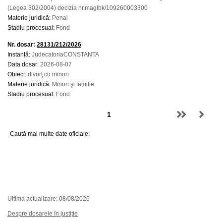
(Legea 302/2004) decizia nr.maglbk/109260003300
Materie juridică:
Penal
Stadiu procesual:
Fond
Nr. dosar:
28131/212/2026
Instanță:
JudecatoriaCONSTANTA
Data dosar:
2026-08-07
Obiect:
divorţ cu minori
Materie juridică:
Minori şi familie
Stadiu procesual:
Fond
Caută mai multe date oficiale:
Ultima actualizare: 08/08/2026
Despre dosarele în justiție