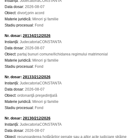
Instanță:
JudecatoriaCONSTANTA
Data dosar:
2026-08-07
Obiect:
divorţ prin acord
Materie juridică:
Minori şi familie
Stadiu procesual:
Fond
Nr. dosar:
28134/212/2026
Instanță:
JudecatoriaCONSTANTA
Data dosar:
2026-08-07
Obiect:
partaj bunuri comune/lichidarea regimului matrimonial
Materie juridică:
Minori şi familie
Stadiu procesual:
Fond
Nr. dosar:
28133/212/2026
Instanță:
JudecatoriaCONSTANTA
Data dosar:
2026-08-07
Obiect:
ordonanţă preşedinţială
Materie juridică:
Minori şi familie
Stadiu procesual:
Fond
Nr. dosar:
28130/212/2026
Instanță:
JudecatoriaCONSTANTA
Data dosar:
2026-08-07
Obiect:
recunoaşterea hotărârilor penale sau a altor acte judiciare străine