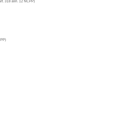
rt. 318 alin. 12 NCPP)
CPP)