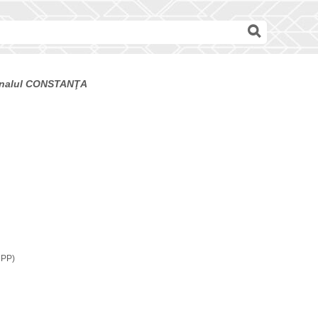
ibunalul CONSTANŢA
CPP)