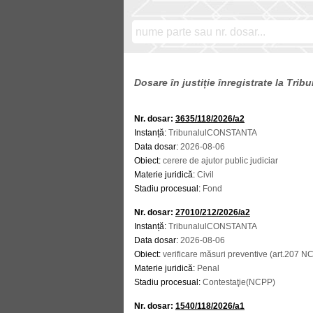
Dosare în justiție înregistrate la Tr
Nr. dosar:
3635/118/2026/a2
Instanță:
TribunalulCONSTANTA
Data dosar:
2026-08-06
Obiect:
cerere de ajutor public judiciar
Materie juridică:
Civil
Stadiu procesual:
Fond
Nr. dosar:
27010/212/2026/a2
Instanță:
TribunalulCONSTANTA
Data dosar:
2026-08-06
Obiect:
verificare măsuri preventive (art.207 N
Materie juridică:
Penal
Stadiu procesual:
Contestaţie(NCPP)
Nr. dosar:
1540/118/2026/a1