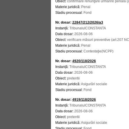
Obiect:
confirmare renunţare urmărire penală (a
Materie juridică:
Penal
Stadiu procesual:
Fond
Nr. dosar:
22847/212/2026/a3
Instanță:
TribunalulCONSTANTA
Data dosar:
2026-08-06
Obiect:
verificare măsuri preventive (art.207 N
Materie juridică:
Penal
Stadiu procesual:
Contestaţie(NCPP)
Nr. dosar:
4920/118/2026
Instanță:
TribunalulCONSTANTA
Data dosar:
2026-08-06
Obiect:
pretentii
Materie juridică:
Asigurări sociale
Stadiu procesual:
Fond
Nr. dosar:
4919/118/2026
Instanță:
TribunalulCONSTANTA
Data dosar:
2026-08-06
Obiect:
pretentii
Materie juridică:
Asigurări sociale
Stadiu procesual:
Fond