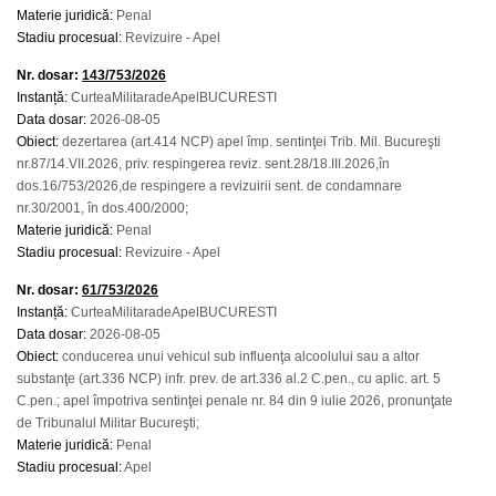
Materie juridică:
Penal
Stadiu procesual:
Revizuire - Apel
Nr. dosar:
143/753/2026
Instanță:
CurteaMilitaradeApelBUCURESTI
Data dosar:
2026-08-05
Obiect:
dezertarea (art.414 NCP) apel împ. sentinţei Trib. Mil. Bucureşti
nr.87/14.VII.2026, priv. respingerea reviz. sent.28/18.III.2026,în
dos.16/753/2026,de respingere a revizuirii sent. de condamnare
nr.30/2001, în dos.400/2000;
Materie juridică:
Penal
Stadiu procesual:
Revizuire - Apel
Nr. dosar:
61/753/2026
Instanță:
CurteaMilitaradeApelBUCURESTI
Data dosar:
2026-08-05
Obiect:
conducerea unui vehicul sub influenţa alcoolului sau a altor
substanţe (art.336 NCP) infr. prev. de art.336 al.2 C.pen., cu aplic. art. 5
C.pen.; apel împotriva sentinţei penale nr. 84 din 9 iulie 2026, pronunţate
de Tribunalul Militar Bucureşti;
Materie juridică:
Penal
Stadiu procesual:
Apel