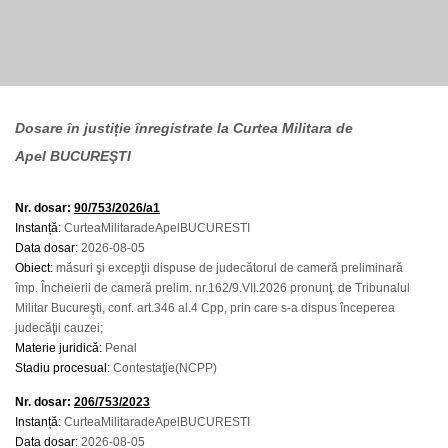
Dosare în justiție înregistrate la Curtea Militara de
Apel BUCUREŞTI
Nr. dosar:
90/753/2026/a1
Instanță:
CurteaMilitaradeApelBUCURESTI
Data dosar:
2026-08-05
Obiect:
măsuri şi excepţii dispuse de judecătorul de cameră preliminară
împ. Încheierii de cameră prelim. nr.162/9.VII.2026 pronunţ. de Tribunalul
Militar Bucureşti, conf. art.346 al.4 Cpp, prin care s-a dispus începerea
judecăţii cauzei;
Materie juridică:
Penal
Stadiu procesual:
Contestaţie(NCPP)
Nr. dosar:
206/753/2023
Instanță:
CurteaMilitaradeApelBUCURESTI
Data dosar:
2026-08-05