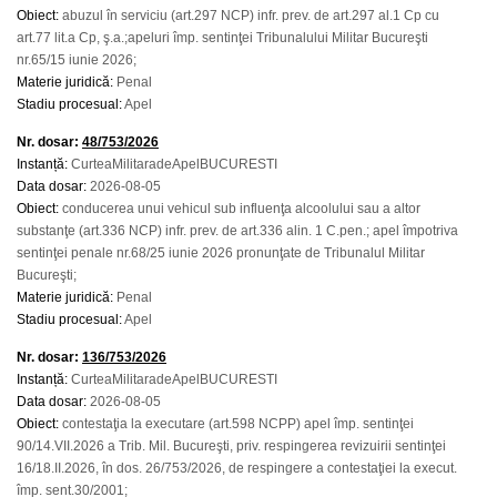
Obiect:
abuzul în serviciu (art.297 NCP) infr. prev. de art.297 al.1 Cp cu
art.77 lit.a Cp, ş.a.;apeluri împ. sentinţei Tribunalului Militar Bucureşti
nr.65/15 iunie 2026;
Materie juridică:
Penal
Stadiu procesual:
Apel
Nr. dosar:
48/753/2026
Instanță:
CurteaMilitaradeApelBUCURESTI
Data dosar:
2026-08-05
Obiect:
conducerea unui vehicul sub influenţa alcoolului sau a altor
substanţe (art.336 NCP) infr. prev. de art.336 alin. 1 C.pen.; apel împotriva
sentinţei penale nr.68/25 iunie 2026 pronunţate de Tribunalul Militar
Bucureşti;
Materie juridică:
Penal
Stadiu procesual:
Apel
Nr. dosar:
136/753/2026
Instanță:
CurteaMilitaradeApelBUCURESTI
Data dosar:
2026-08-05
Obiect:
contestaţia la executare (art.598 NCPP) apel împ. sentinţei
90/14.VII.2026 a Trib. Mil. Bucureşti, priv. respingerea revizuirii sentinţei
16/18.II.2026, în dos. 26/753/2026, de respingere a contestaţiei la execut.
împ. sent.30/2001;