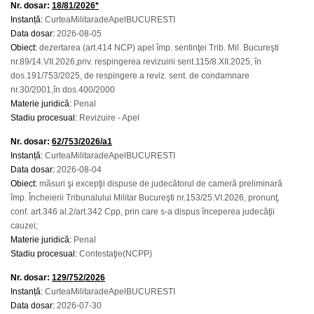
Nr. dosar:
18/81/2026*
Instanță:
CurteaMilitaradeApelBUCURESTI
Data dosar:
2026-08-05
Obiect:
dezertarea (art.414 NCP) apel împ. sentinţei Trib. Mil. Bucureşti
nr.89/14.VII.2026,priv. respingerea revizuirii sent.115/8.XII.2025, în
dos.191/753/2025, de respingere a reviz. sent. de condamnare
nr.30/2001,în dos.400/2000
Materie juridică:
Penal
Stadiu procesual:
Revizuire - Apel
Nr. dosar:
62/753/2026/a1
Instanță:
CurteaMilitaradeApelBUCURESTI
Data dosar:
2026-08-04
Obiect:
măsuri şi excepţii dispuse de judecătorul de cameră preliminară
împ. Încheierii Tribunalului Militar Bucureşti nr.153/25.VI.2026, pronunţ.
conf. art.346 al.2/art.342 Cpp, prin care s-a dispus începerea judecăţii
cauzei;
Materie juridică:
Penal
Stadiu procesual:
Contestaţie(NCPP)
Nr. dosar:
129/752/2026
Instanță:
CurteaMilitaradeApelBUCURESTI
Data dosar:
2026-07-30