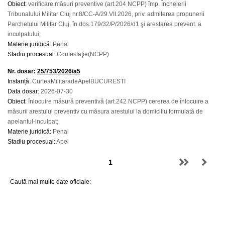
Obiect:
verificare măsuri preventive (art.204 NCPP) împ. Încheierii
Tribunalului Militar Cluj nr.8/CC-A/29.VII.2026, priv. admiterea propunerii
Parchetului Militar Cluj, în dos.179/32/P/2026/d1 şi arestarea prevent. a
inculpatului;
Materie juridică:
Penal
Stadiu procesual:
Contestaţie(NCPP)
Nr. dosar:
25/753/2026/a5
Instanță:
CurteaMilitaradeApelBUCURESTI
Data dosar:
2026-07-30
Obiect:
înlocuire măsură preventivă (art.242 NCPP) cererea de înlocuire a
măsurii arestului preventiv cu măsura arestului la domiciliu formulată de
apelantul-inculpat;
Materie juridică:
Penal
Stadiu procesual:
Apel
Caută mai multe date oficiale: