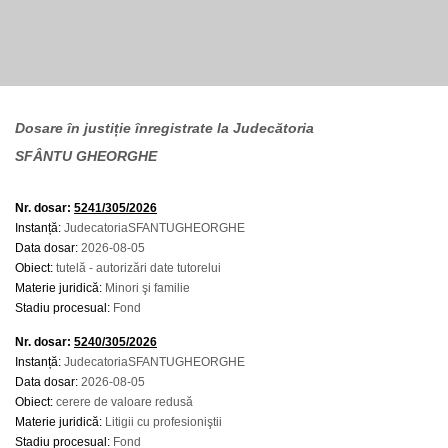
Dosare în justiție înregistrate la Judecătoria
SFÂNTU GHEORGHE
Nr. dosar:
5241/305/2026
Instanță:
JudecatoriaSFANTUGHEORGHE
Data dosar:
2026-08-05
Obiect:
tutelă - autorizări date tutorelui
Materie juridică:
Minori şi familie
Stadiu procesual:
Fond
Nr. dosar:
5240/305/2026
Instanță:
JudecatoriaSFANTUGHEORGHE
Data dosar:
2026-08-05
Obiect:
cerere de valoare redusă
Materie juridică:
Litigii cu profesioniştii
Stadiu procesual:
Fond