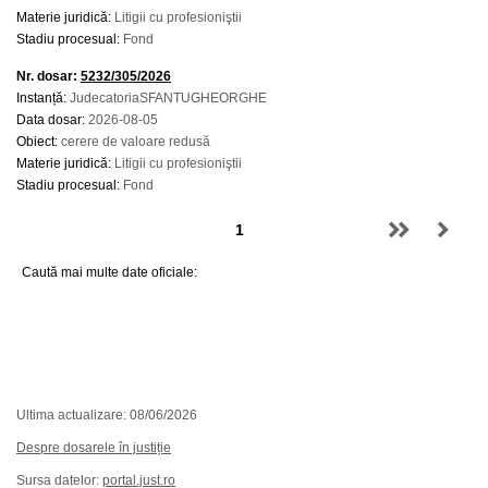
Materie juridică:
Litigii cu profesioniştii
Stadiu procesual:
Fond
Nr. dosar:
5232/305/2026
Instanță:
JudecatoriaSFANTUGHEORGHE
Data dosar:
2026-08-05
Obiect:
cerere de valoare redusă
Materie juridică:
Litigii cu profesioniştii
Stadiu procesual:
Fond
Caută mai multe date oficiale:
Ultima actualizare: 08/06/2026
Despre dosarele în justiție
Sursa datelor:
portal.just.ro