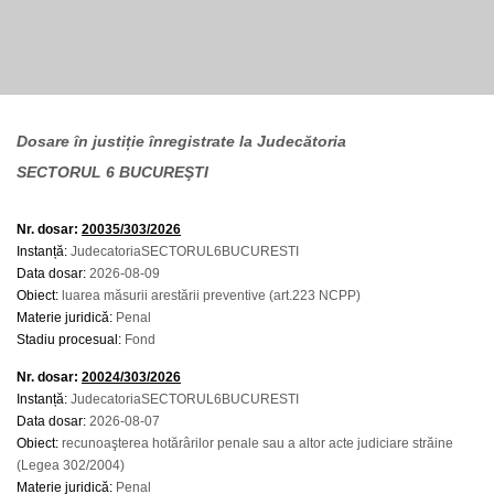
Dosare în justiție înregistrate la Judecătoria
SECTORUL 6 BUCUREŞTI
Nr. dosar:
20035/303/2026
Instanță:
JudecatoriaSECTORUL6BUCURESTI
Data dosar:
2026-08-09
Obiect:
luarea măsurii arestării preventive (art.223 NCPP)
Materie juridică:
Penal
Stadiu procesual:
Fond
Nr. dosar:
20024/303/2026
Instanță:
JudecatoriaSECTORUL6BUCURESTI
Data dosar:
2026-08-07
Obiect:
recunoaşterea hotărârilor penale sau a altor acte judiciare străine
(Legea 302/2004)
Materie juridică:
Penal