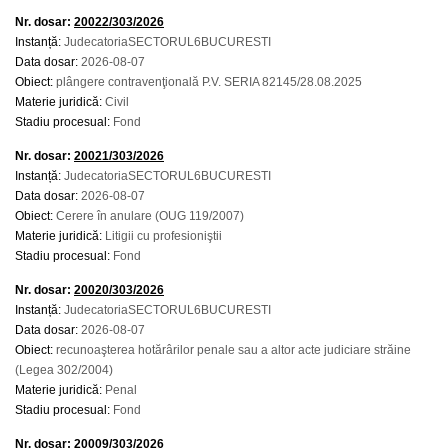
Nr. dosar:
20022/303/2026
Instanță:
JudecatoriaSECTORUL6BUCURESTI
Data dosar:
2026-08-07
Obiect:
plângere contravenţională P.V. SERIA 82145/28.08.2025
Materie juridică:
Civil
Stadiu procesual:
Fond
Nr. dosar:
20021/303/2026
Instanță:
JudecatoriaSECTORUL6BUCURESTI
Data dosar:
2026-08-07
Obiect:
Cerere în anulare (OUG 119/2007)
Materie juridică:
Litigii cu profesioniştii
Stadiu procesual:
Fond
Nr. dosar:
20020/303/2026
Instanță:
JudecatoriaSECTORUL6BUCURESTI
Data dosar:
2026-08-07
Obiect:
recunoaşterea hotărârilor penale sau a altor acte judiciare străine
(Legea 302/2004)
Materie juridică:
Penal
Stadiu procesual:
Fond
Nr. dosar:
20009/303/2026