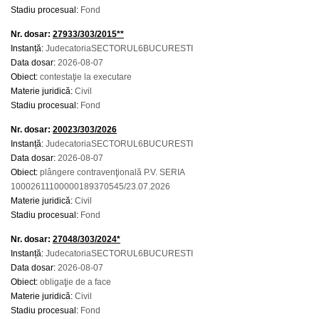
Stadiu procesual:
Fond
Nr. dosar:
27933/303/2015**
Instanță:
JudecatoriaSECTORUL6BUCURESTI
Data dosar:
2026-08-07
Obiect:
contestaţie la executare
Materie juridică:
Civil
Stadiu procesual:
Fond
Nr. dosar:
20023/303/2026
Instanță:
JudecatoriaSECTORUL6BUCURESTI
Data dosar:
2026-08-07
Obiect:
plângere contravenţională P.V. SERIA
10002611100000189370545/23.07.2026
Materie juridică:
Civil
Stadiu procesual:
Fond
Nr. dosar:
27048/303/2024*
Instanță:
JudecatoriaSECTORUL6BUCURESTI
Data dosar:
2026-08-07
Obiect:
obligaţie de a face
Materie juridică:
Civil
Stadiu procesual:
Fond