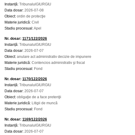
Instanță:
TribunalulGIURGIU
Data dosar:
2026-07-08
Obiect:
ordin de protecţie
Materie juridică:
Civil
Stadiu procesual:
Apel
Nr. dosar:
1171/122/2026
Instanță:
TribunalulGIURGIU
Data dosar:
2026-07-07
Obiect:
anulare act administrativ decizie de impunere
Materie juridică:
Contencios administrativ şi fiscal
Stadiu procesual:
Fond
Nr. dosar:
1170/122/2026
Instanță:
TribunalulGIURGIU
Data dosar:
2026-07-07
Obiect:
obligaţie de a face pretenţii
Materie juridică:
Litigii de muncă
Stadiu procesual:
Fond
Nr. dosar:
1169/122/2026
Instanță:
TribunalulGIURGIU
Data dosar:
2026-07-07