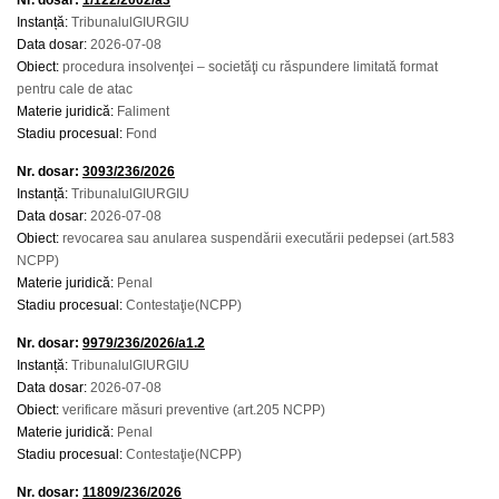
Nr. dosar:
1/122/2002/a3
Instanță:
TribunalulGIURGIU
Data dosar:
2026-07-08
Obiect:
procedura insolvenţei – societăţi cu răspundere limitată format
pentru cale de atac
Materie juridică:
Faliment
Stadiu procesual:
Fond
Nr. dosar:
3093/236/2026
Instanță:
TribunalulGIURGIU
Data dosar:
2026-07-08
Obiect:
revocarea sau anularea suspendării executării pedepsei (art.583
NCPP)
Materie juridică:
Penal
Stadiu procesual:
Contestaţie(NCPP)
Nr. dosar:
9979/236/2026/a1.2
Instanță:
TribunalulGIURGIU
Data dosar:
2026-07-08
Obiect:
verificare măsuri preventive (art.205 NCPP)
Materie juridică:
Penal
Stadiu procesual:
Contestaţie(NCPP)
Nr. dosar:
11809/236/2026