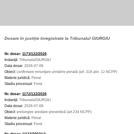
Dosare în justiție înregistrate la Tribunalul GIURGIU
Nr. dosar:
1173/122/2026
Instanță:
TribunalulGIURGIU
Data dosar:
2026-07-08
Obiect:
confirmare renunţare urmărire penală (art. 318 alin. 12 NCPP)
Materie juridică:
Penal
Stadiu procesual:
Fond
Nr. dosar:
1172/122/2026
Instanță:
TribunalulGIURGIU
Data dosar:
2026-07-08
Obiect:
prelungire arestare preventivă (art.234 NCPP)
Materie juridică:
Penal
Stadiu procesual:
Fond