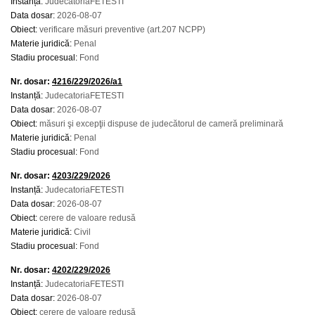
Instanță:
JudecatoriaFETESTI
Data dosar:
2026-08-07
Obiect:
verificare măsuri preventive (art.207 NCPP)
Materie juridică:
Penal
Stadiu procesual:
Fond
Nr. dosar:
4216/229/2026/a1
Instanță:
JudecatoriaFETESTI
Data dosar:
2026-08-07
Obiect:
măsuri şi excepţii dispuse de judecătorul de cameră preliminară
Materie juridică:
Penal
Stadiu procesual:
Fond
Nr. dosar:
4203/229/2026
Instanță:
JudecatoriaFETESTI
Data dosar:
2026-08-07
Obiect:
cerere de valoare redusă
Materie juridică:
Civil
Stadiu procesual:
Fond
Nr. dosar:
4202/229/2026
Instanță:
JudecatoriaFETESTI
Data dosar:
2026-08-07
Obiect:
cerere de valoare redusă