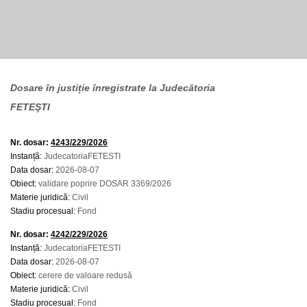
Dosare în justiție înregistrate la Judecătoria
FETEŞTI
Nr. dosar:
4243/229/2026
Instanță:
JudecatoriaFETESTI
Data dosar:
2026-08-07
Obiect:
validare poprire DOSAR 3369/2026
Materie juridică:
Civil
Stadiu procesual:
Fond
Nr. dosar:
4242/229/2026
Instanță:
JudecatoriaFETESTI
Data dosar:
2026-08-07
Obiect:
cerere de valoare redusă
Materie juridică:
Civil
Stadiu procesual:
Fond