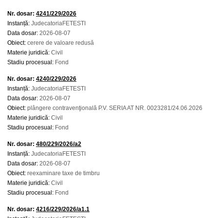
Nr. dosar:
4241/229/2026
Instanță:
JudecatoriaFETESTI
Data dosar:
2026-08-07
Obiect:
cerere de valoare redusă
Materie juridică:
Civil
Stadiu procesual:
Fond
Nr. dosar:
4240/229/2026
Instanță:
JudecatoriaFETESTI
Data dosar:
2026-08-07
Obiect:
plângere contravenţională P.V. SERIA AT NR. 0023281/24.06.2026
Materie juridică:
Civil
Stadiu procesual:
Fond
Nr. dosar:
480/229/2026/a2
Instanță:
JudecatoriaFETESTI
Data dosar:
2026-08-07
Obiect:
reexaminare taxe de timbru
Materie juridică:
Civil
Stadiu procesual:
Fond
Nr. dosar:
4216/229/2026/a1.1