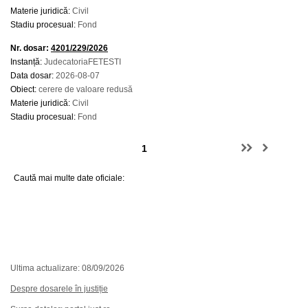
Materie juridică:
Civil
Stadiu procesual:
Fond
Nr. dosar:
4201/229/2026
Instanță:
JudecatoriaFETESTI
Data dosar:
2026-08-07
Obiect:
cerere de valoare redusă
Materie juridică:
Civil
Stadiu procesual:
Fond
Caută mai multe date oficiale:
Ultima actualizare: 08/09/2026
Despre dosarele în justiție