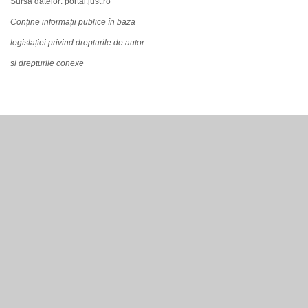
Sursa datelor:
portal.just.ro
Conține informații publice în baza
legislației privind drepturile de autor
și drepturile conexe