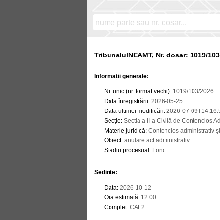
TribunalulNEAMT, Nr. dosar: 1019/103
Informații generale:
Nr. unic (nr. format vechi)
:
1019/103/2026
Data înregistrării
:
2026-05-25
Data ultimei modificări
:
2026-07-09T14:16:
Secție
:
Sectia a II-a Civilă de Contencios Adm
Materie juridică
:
Contencios administrativ şi 
Obiect
:
anulare act administrativ
Stadiu procesual
:
Fond
Sedințe
:
Data
:
2026-10-12
Ora estimată
:
12:00
Complet
:
CAF2