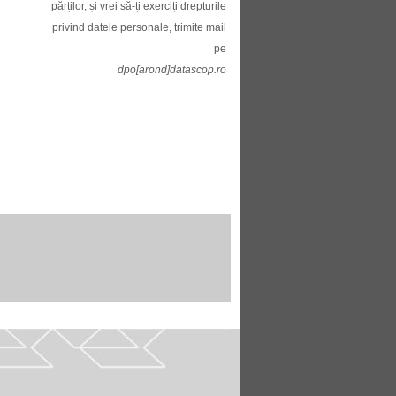
părților, și vrei să-ți exerciți drepturile
privind datele personale, trimite mail
pe
dpo[arond]datascop.ro