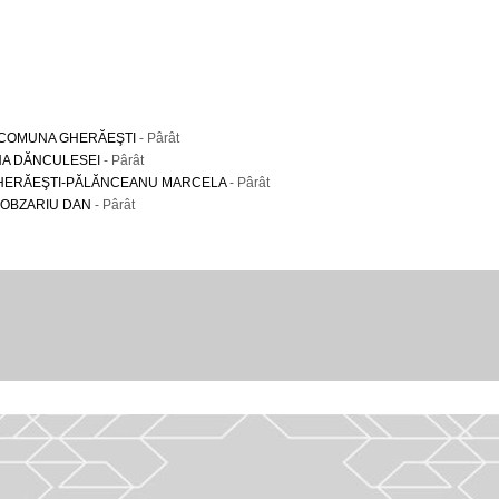
Ă COMUNA GHERĂEŞTI
- Pârât
NA DĂNCULESEI
- Pârât
HERĂEŞTI-PĂLĂNCEANU MARCELA
- Pârât
COBZARIU DAN
- Pârât