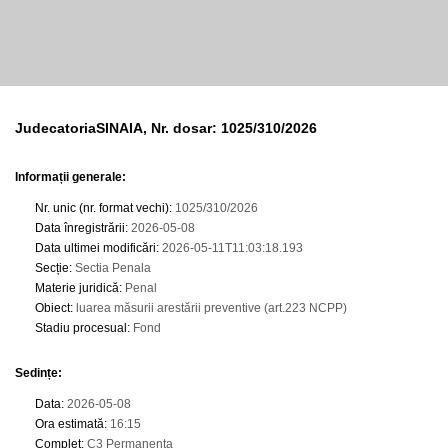
JudecatoriaSINAIA, Nr. dosar: 1025/310/2026
Informații generale:
Nr. unic (nr. format vechi)
:
1025/310/2026
Data înregistrării
:
2026-05-08
Data ultimei modificări
:
2026-05-11T11:03:18.193
Secție
:
Sectia Penala
Materie juridică
:
Penal
Obiect
:
luarea măsurii arestării preventive (art.223 NCPP)
Stadiu procesual
:
Fond
Sedințe
:
Data
:
2026-05-08
Ora estimată
:
16:15
Complet
:
C3 Permanenta