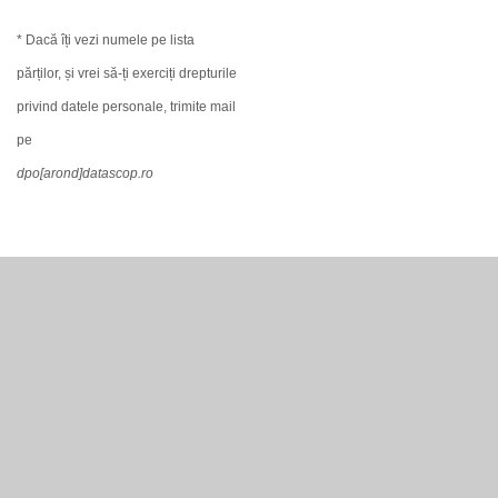
* Dacă îți vezi numele pe lista
părților, și vrei să-ți exerciți drepturile
privind datele personale, trimite mail
pe
dpo[arond]datascop.ro