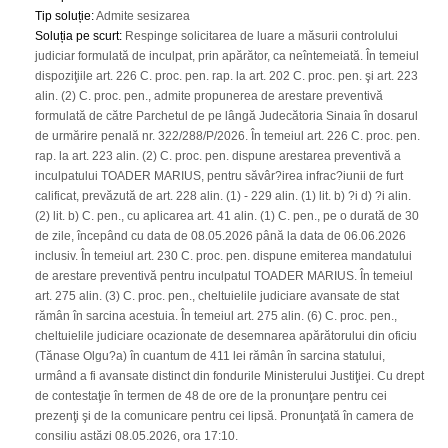
Tip soluție
:
Admite sesizarea
Soluția pe scurt
:
Respinge solicitarea de luare a măsurii controlului
judiciar formulată de inculpat, prin apărător, ca neîntemeiată. În temeiul
dispoziţiile art. 226 C. proc. pen. rap. la art. 202 C. proc. pen. şi art. 223
alin. (2) C. proc. pen., admite propunerea de arestare preventivă
formulată de către Parchetul de pe lângă Judecătoria Sinaia în dosarul
de urmărire penală nr. 322/288/P/2026. În temeiul art. 226 C. proc. pen.
rap. la art. 223 alin. (2) C. proc. pen. dispune arestarea preventivă a
inculpatului TOADER MARIUS, pentru săvâr?irea infrac?iunii de furt
calificat, prevăzută de art. 228 alin. (1) - 229 alin. (1) lit. b) ?i d) ?i alin.
(2) lit. b) C. pen., cu aplicarea art. 41 alin. (1) C. pen., pe o durată de 30
de zile, începând cu data de 08.05.2026 până la data de 06.06.2026
inclusiv. În temeiul art. 230 C. proc. pen. dispune emiterea mandatului
de arestare preventivă pentru inculpatul TOADER MARIUS. În temeiul
art. 275 alin. (3) C. proc. pen., cheltuielile judiciare avansate de stat
rămân în sarcina acestuia. În temeiul art. 275 alin. (6) C. proc. pen.,
cheltuielile judiciare ocazionate de desemnarea apărătorului din oficiu
(Tănase Olgu?a) în cuantum de 411 lei rămân în sarcina statului,
urmând a fi avansate distinct din fondurile Ministerului Justiţiei. Cu drept
de contestaţie în termen de 48 de ore de la pronunţare pentru cei
prezenţi şi de la comunicare pentru cei lipsă. Pronunţată în camera de
consiliu astăzi 08.05.2026, ora 17:10.