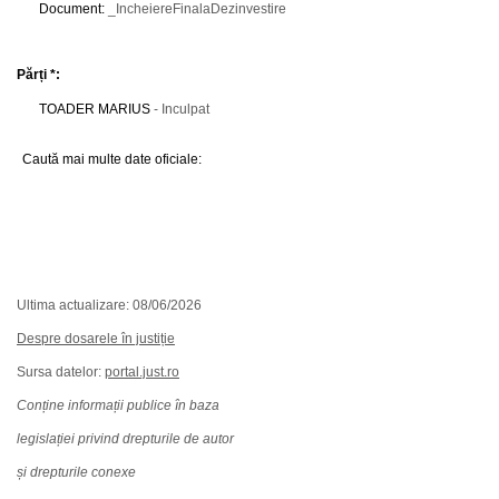
Document
:
_IncheiereFinalaDezinvestire
Părți *:
TOADER MARIUS
- Inculpat
Caută mai multe date oficiale:
Ultima actualizare: 08/06/2026
Despre dosarele în justiție
Sursa datelor:
portal.just.ro
Conține informații publice în baza
legislației privind drepturile de autor
și drepturile conexe