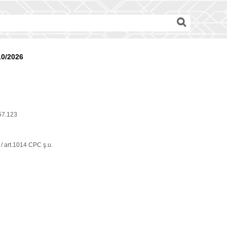
10/2026
57.123
/ art.1014 CPC ş.u.