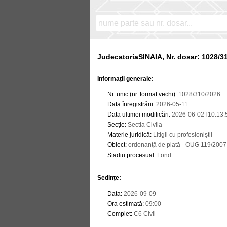
JudecatoriaSINAIA, Nr. dosar: 1028/3
Informații generale:
Nr. unic (nr. format vechi)
:
1028/310/2026
Data înregistrării
:
2026-05-11
Data ultimei modificări
:
2026-06-02T10:13:
Secție
:
Sectia Civila
Materie juridică
:
Litigii cu profesioniştii
Obiect
:
ordonanţă de plată - OUG 119/2007 
Stadiu procesual
:
Fond
Sedințe
:
Data
:
2026-09-09
Ora estimată
:
09:00
Complet
:
C6 Civil