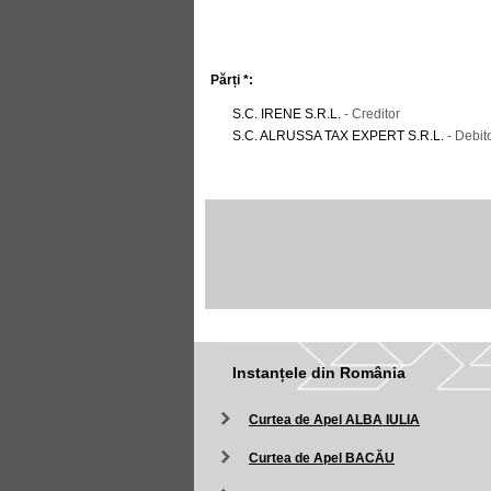
Părți *:
S.C. IRENE S.R.L.
- Creditor
S.C. ALRUSSA TAX EXPERT S.R.L.
- Debit
Instanțele din România
Curtea de Apel ALBA IULIA
Curtea de Apel BACĂU