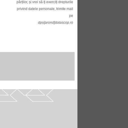
părților, și vrei să-ți exerciți drepturile
privind datele personale, trimite mail
pe
dpo[arond]datascop.ro