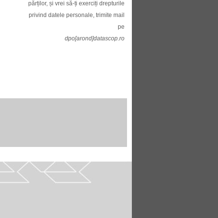
părților, și vrei să-ți exerciți drepturile
privind datele personale, trimite mail
pe
dpo[arond]datascop.ro