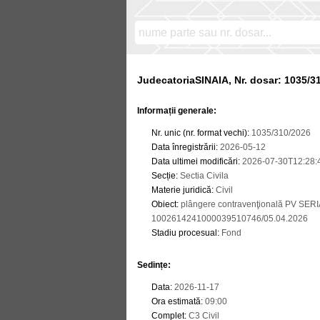
JudecatoriaSINAIA, Nr. dosar: 1035/3
Informații generale:
Nr. unic (nr. format vechi)
:
1035/310/2026
Data înregistrării
:
2026-05-12
Data ultimei modificări
:
2026-07-30T12:28:
Secție
:
Sectia Civila
Materie juridică
:
Civil
Obiect
:
plângere contravenţională PV SE
1002614241000039510746/05.04.2026
Stadiu procesual
:
Fond
Sedințe
:
Data
:
2026-11-17
Ora estimată
:
09:00
Complet
:
C3 Civil