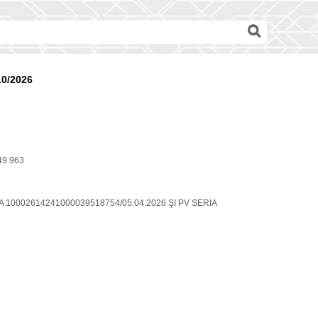
10/2026
49.963
RIA 10002614241000039518754/05.04.2026 ŞI PV SERIA